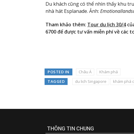
Du khách cũng có thể nhìn thấy khu tr
nhà hát Esplanade. Ảnh:
Emotionallands
Tham khảo thêm:
Tour du lịch 30/4
của
6700 để được tư vấn miễn phí về các to
POSTED IN
Châu Á
Khám phá
TAGGED
du lich Singapore
khám phá c
THÔNG TIN CHUNG