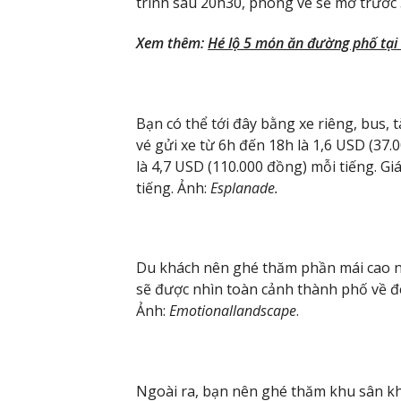
trình sau 20h30, phòng vé sẽ mở trước 
Xem thêm:
Hé lộ 5 món ăn đường phố tại
Bạn có thể tới đây bằng xe riêng, bus, t
vé gửi xe từ 6h đến 18h là 1,6 USD (37.
là 4,7 USD (110.000 đồng) mỗi tiếng. Gi
tiếng. Ảnh:
Esplanade.
Du khách nên ghé thăm phần mái cao n
sẽ được nhìn toàn cảnh thành phố về đ
Ảnh:
Emotionallandscape
.
Ngoài ra, bạn nên ghé thăm khu sân khấ