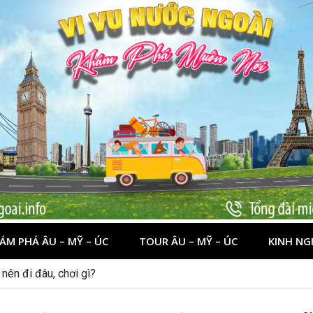
ÁM PHÁ ÂU – MỸ – ÚC
TOUR ÂU – MỸ – ÚC
KINH NG
 dịp lễ quốc khánh 2/9