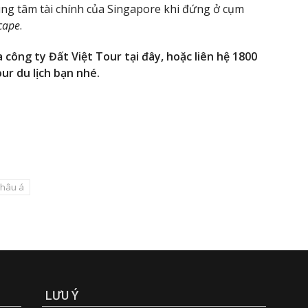
ung tâm tài chính của Singapore khi đứng ở cụm
cape
.
 công ty Đất Việt Tour tại đây, hoặc liên hệ 1800
ur du lịch bạn nhé.
hâu á
LƯU Ý