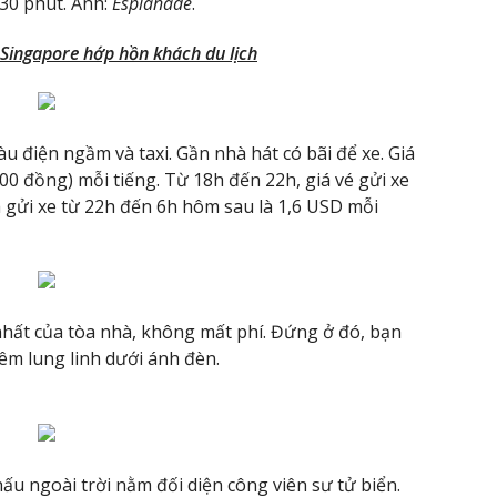
30 phút. Ảnh:
Esplanade
.
 Singapore hớp hồn khách du lịch
àu điện ngầm và taxi. Gần nhà hát có bãi để xe. Giá
000 đồng) mỗi tiếng. Từ 18h đến 22h, giá vé gửi xe
á gửi xe từ 22h đến 6h hôm sau là 1,6 USD mỗi
hất của tòa nhà, không mất phí. Đứng ở đó, bạn
êm lung linh dưới ánh đèn.
u ngoài trời nằm đối diện công viên sư tử biển.