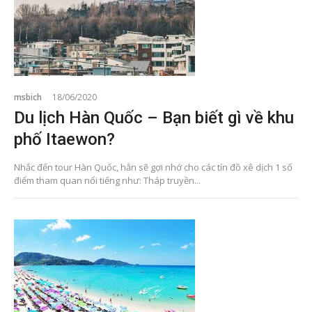
msbich
18/06/2020
Du lịch Hàn Quốc – Bạn biết gì về khu
phố Itaewon?
Nhắc đến tour Hàn Quốc, hẳn sẽ gợi nhớ cho các tín đồ xê dịch 1 số
điểm tham quan nổi tiếng như: Tháp truyền...