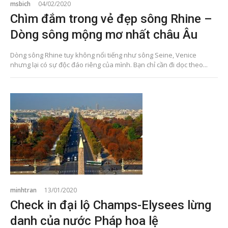
msbich
04/02/2020
Chìm đắm trong vẻ đẹp sông Rhine –
Dòng sông mộng mơ nhất châu Âu
Dòng sông Rhine tuy không nổi tiếng như sông Seine, Venice
nhưng lại có sự độc đáo riêng của mình. Bạn chỉ cần đi dọc theo...
minhtran
13/01/2020
Check in đại lộ Champs-Elysees lừng
danh của nước Pháp hoa lệ