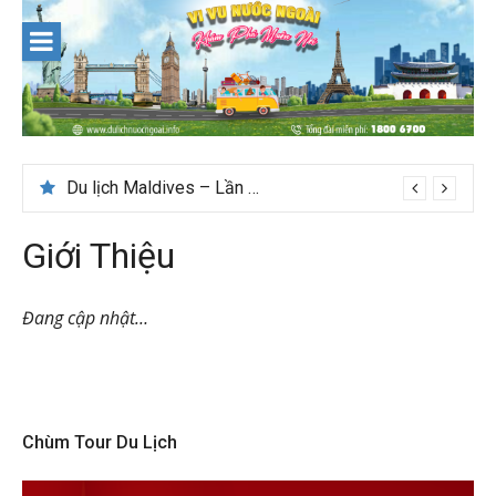
Skip
to
content
Du lịch Maldives – Lần đầu nên đi đâu, chơi gì?
Nên du lịch ở đâu ” giá tốt” dịp lễ quốc khánh 2/9
Giới Thiệu
Đang cập nhật…
Chùm Tour Du Lịch