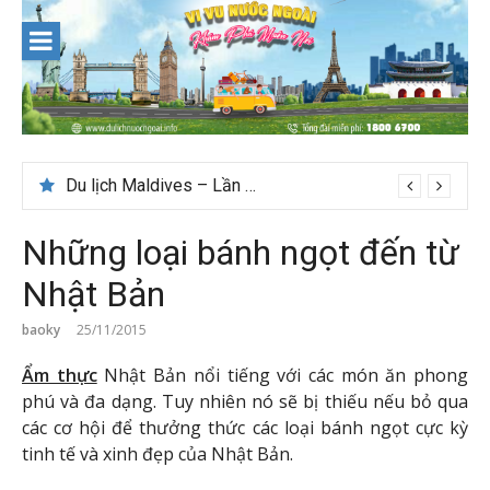
Skip
to
content
Nên du lịch ở đâu ” giá tốt” dịp lễ quốc khánh 2/9
Những loại bánh ngọt đến từ
Nhật Bản
baoky
25/11/2015
Ẩm thực
Nhật Bản nổi tiếng với các món ăn phong
phú và đa dạng. Tuy nhiên nó sẽ bị thiếu nếu bỏ qua
các cơ hội để thưởng thức các loại bánh ngọt cực kỳ
tinh tế và xinh đẹp của Nhật Bản.