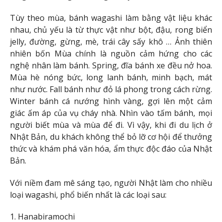
Tùy theo mùa, bánh wagashi làm bằng vật liệu khác
nhau, chủ yếu là từ thực vật như bột, đậu, rong biển
jelly, đường, gừng, mè, trái cây sấy khô … Ảnh thiên
nhiên bốn Mùa chính là nguồn cảm hứng cho các
nghệ nhân làm bánh. Spring, đĩa bánh xe đều nở hoa.
Mùa hè nóng bức, long lanh bánh, minh bạch, mát
như nước. Fall bánh như đỏ lá phong trong cách rừng.
Winter bánh cá nướng hình vàng, gợi lên một cảm
giác ấm áp của vụ cháy nhà. Nhìn vào tấm bánh, mọi
người biết mùa và mùa để đi. Vì vậy, khi đi du lịch ở
Nhật Bản, du khách không thể bỏ lỡ cơ hội để thưởng
thức và khám phá văn hóa, ẩm thực độc đáo của Nhật
Bản.
Với niềm đam mê sáng tạo, người Nhật làm cho nhiều
loại wagashi, phổ biến nhất là các loại sau:
1. Hanabiramochi