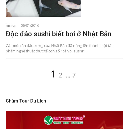
mslien
06/01/2016
Độc đáo sushi biết bơi ở Nhật Bản
Các món ăn đặc trưng của Nhật Bản đã nâng lên thành một tác
phẩm nghệ thuật thực tế con số "cá voi sushi"...
Điều
Page
Page
Page
1
2
…
7
hướng
bài
viết
Chùm Tour Du Lịch