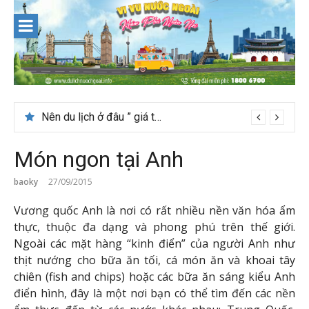
Skip
to
content
Nên du lịch ở đâu ” giá tốt” dịp lễ quốc khánh 2/9
Món ngon tại Anh
baoky
27/09/2015
Vương quốc Anh là nơi có rất nhiều nền văn hóa ẩm
thực, thuộc đa dạng và phong phú trên thế giới.
Ngoài các mặt hàng “kinh điển” của người Anh như
thịt nướng cho bữa ăn tối, cá món ăn và khoai tây
chiên (fish and chips) hoặc các bữa ăn sáng kiểu Anh
điển hình, đây là một nơi bạn có thể tìm đến các nền