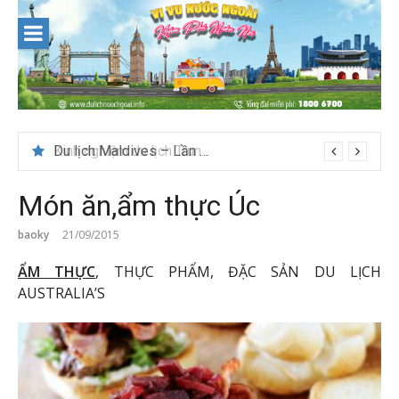
Skip
to
content
Du lịch Maldives – Lần đầu nên đi đâu, chơi gì?
Món ăn,ẩm thực Úc
baoky
21/09/2015
ẨM THỰC
, THỰC PHẨM, ĐẶC SẢN DU LỊCH
AUSTRALIA’S