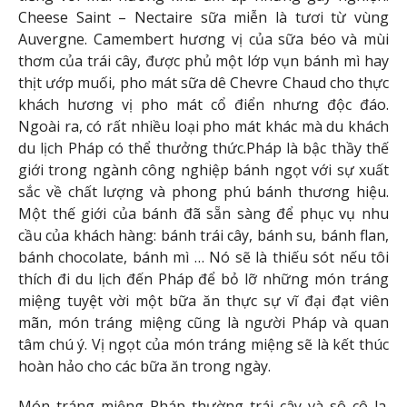
Cheese Saint – Nectaire sữa miễn là tươi từ vùng
Auvergne. Camembert hương vị của sữa béo và mùi
thơm của trái cây, được phủ một lớp vụn bánh mì hay
thịt ướp muối, pho mát sữa dê Chevre Chaud cho thực
khách hương vị pho mát cổ điển nhưng độc đáo.
Ngoài ra, có rất nhiều loại pho mát khác mà du khách
du lịch Pháp có thể thưởng thức.Pháp là bậc thầy thế
giới trong ngành công nghiệp bánh ngọt với sự xuất
sắc về chất lượng và phong phú bánh thương hiệu.
Một thế giới của bánh đã sẵn sàng để phục vụ nhu
cầu của khách hàng: bánh trái cây, bánh su, bánh flan,
bánh chocolate, bánh mì … Nó sẽ là thiếu sót nếu tôi
thích đi du lịch đến Pháp để bỏ lỡ những món tráng
miệng tuyệt vời một bữa ăn thực sự vĩ đại đạt viên
mãn, món tráng miệng cũng là người Pháp và quan
tâm chú ý. Vị ngọt của món tráng miệng sẽ là kết thúc
hoàn hảo cho các bữa ăn trong ngày.
Món tráng miệng Pháp thường trái cây và sô cô la.