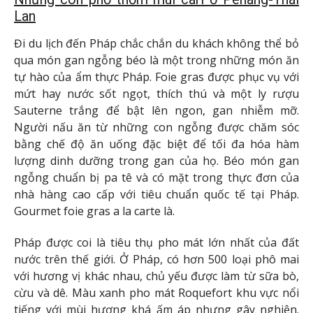
Lan
Đi du lịch đến Pháp chắc chắn du khách không thể bỏ
qua món gan ngỗng béo là một trong những món ăn
tự hào của ẩm thực Pháp. Foie gras được phục vụ với
mứt hay nước sốt ngọt, thích thú và một ly rượu
Sauterne trắng để bật lên ngon, gan nhiễm mỡ.
Người nấu ăn từ những con ngỗng được chăm sóc
bằng chế độ ăn uống đặc biệt để tối đa hóa hàm
lượng dinh dưỡng trong gan của họ. Béo món gan
ngỗng chuẩn bị pa tê và có mặt trong thực đơn của
nhà hàng cao cấp với tiêu chuẩn quốc tế tại Pháp.
Gourmet foie gras a la carte là.
Pháp được coi là tiêu thụ pho mát lớn nhất của đất
nước trên thế giới. Ở Pháp, có hơn 500 loại phô mai
với hương vị khác nhau, chủ yếu được làm từ sữa bò,
cừu và dê. Màu xanh pho mát Roquefort khu vực nổi
tiếng với mùi hương khá ấm áp nhưng gây nghiện.