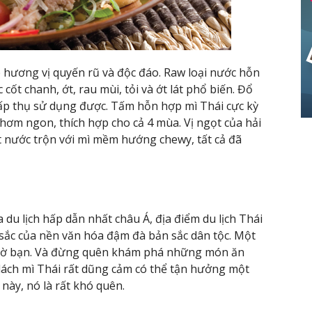
 hương vị quyến rũ và độc đáo. Raw loại nước hỗn
 chanh, ớt, rau mùi, tỏi và ớt lát phổ biến. Đổ
hấp thụ sử dụng được. Tấm hỗn hợp mì Thái cực kỳ
hơm ngon, thích hợp cho cả 4 mùa. Vị ngọt của hải
ít nước trộn với mì mềm hướng chewy, tất cả đã
du lịch hấp dẫn nhất châu Á, địa điểm du lịch Thái
 sắc của nền văn hóa đậm đà bản sắc dân tộc. Một
 chờ bạn. Và đừng quên khám phá những món ăn
lách mì Thái rất dũng cảm có thể tận hưởng một
này, nó là rất khó quên.