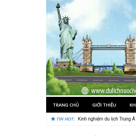
Skip
to
content
TRANG CHỦ
GIỚI THIỆU
KH
TIN HOT:
Kinh nghiệm du lịch Trung Á
Du lịch Maldives – Lần đầu 