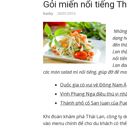
Gỏi miến nổi tiếng T
baoky
26/01/2016
Những 
dạng hơ
đến th
Lan th
nổi tiế
Lan đa
các món salad mì nổi tiếng, giúp đỡ để ma
Quốc gia có vui vẻ Đông Nam Á
Vịnh Phang Nga điều thú vị nhấ
Thành phố cổ San Juan của Pue
Khi đoàn khám phá Thái Lan, công ty d
vào menu chính để cho du khách có thể