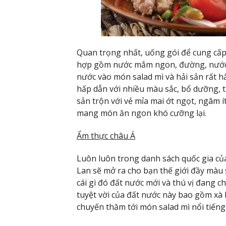
Quan trọng nhất, uống gói để cung cấp
hợp gồm nước mắm ngon, đường, nước cốt
nước vào món salad mì và hải sản rất 
hấp dẫn với nhiều màu sắc, bổ dưỡng, t
sản trộn với vẻ mỉa mai ớt ngọt, ngâm 
mang món ăn ngon khó cưỡng lại.
Ẩm thực châu Á
Luôn luôn trong danh sách quốc gia của 
Lan sẽ mở ra cho bạn thế giới đầy màu
cái gì đó đất nước mới và thú vị đang
tuyệt vời của đất nước này bao gồm xà 
chuyến thăm tới món salad mì nổi tiếng 