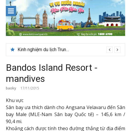
Skip
to
content
Kinh nghiệm du lịch Trung Á lần đầu cho khách Việt
Bandos Island Resort -
mandives
baoky
17/11/2015
Khu vực
Sân bay ưa thích dành cho Angsana Velavaru đến Sân
bay Male (MLE-Nam Sân bay Quốc tế) – 145,6 km /
90,4 mi.
Khoảng cách được tính theo đường thẳng từ địa điểm