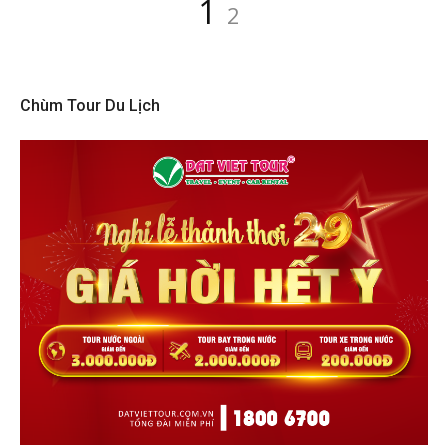
Điều
Page
Page
1
2
hướng
bài
viết
Chùm Tour Du Lịch