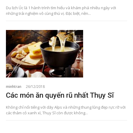
Du lịch Úc là 1 hành trình tìm hiểu và khám phá nhiều ngày với
những trải nghiệm vô cùng thú vị. Đặc biệt, nền...
minhtran
26/12/2018
Các món ăn quyến rũ nhất Thụy Sĩ
Không chỉ nổi tiếng với dãy Alps và những thung lũng đẹp rực rỡ với
các thảm cỏ xanh xì, Thụy Sĩ còn được không...