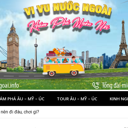
ÁM PHÁ ÂU – MỸ – ÚC
TOUR ÂU – MỸ – ÚC
KINH NG
nên đi đâu, chơi gì?