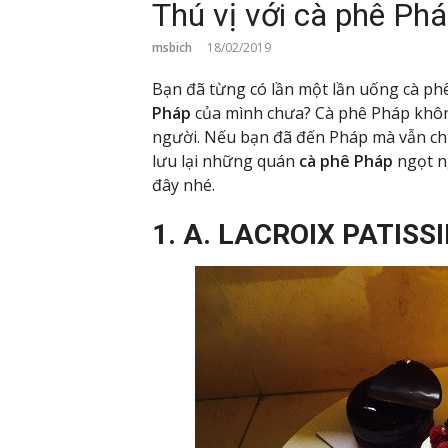
Thú vị với cà phê Phá
msbich
18/02/2019
Bạn đã từng có lần một lần uống cà ph
Pháp
của mình chưa? Cà phê Pháp khôn
người. Nếu bạn đã đến Pháp mà vẫn chư
lưu lại những quán
cà phê Pháp
ngọt ng
đây nhé.
1. A. LACROIX PATISS