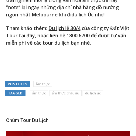
trải nghiệm mới lạ trong văn hóa ẩm thực thì hãy
“note” lại ngay những địa chỉ
nhà hàng đồ nướng
ngon nhất Melbourne
khi đi
du lịch Úc
nhé!
Tham khảo thêm:
Du lịch lễ 30/4
của công ty Đất Việt
Tour tại đây, hoặc liên hệ 1800 6700 để được tư vấn
miễn phí về các tour du lịch bạn nhé.
POSTED IN
Ẩm thực
TAGGED
ẩm thực
ẩm thực châu âu
du lịch úc
Chùm Tour Du Lịch