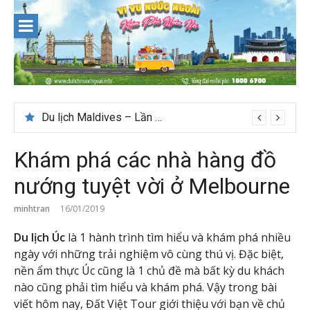
Skip
to
content
Du lịch Maldives – Lần đầu nên đi đâu, chơi gì?
Nên du lịch ở đâu ” giá tốt” dịp lễ quốc khánh 2/9
Khám phá các nhà hàng đồ
nướng tuyệt vời ở Melbourne
minhtran
16/01/2019
Du lịch Úc
là 1 hành trình tìm hiểu và khám phá nhiều
ngày với những trải nghiệm vô cùng thú vị. Đặc biệt,
nền ẩm thực Úc cũng là 1 chủ đề mà bất kỳ du khách
nào cũng phải tìm hiểu và khám phá. Vậy trong bài
viết hôm nay, Đất Việt Tour giới thiệu với bạn về chủ