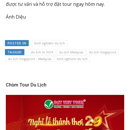
được tư vấn và hỗ trợ đặt tour ngay hôm nay.
Ánh Diệu
POSTED IN
Kinh nghiệm du lịch
TAGGED
du lich le 30/4
du lịch Malaysia
du lich Singapore
du lịch Singapore - Malaysia
kinh nghiem du lich
Chùm Tour Du Lịch