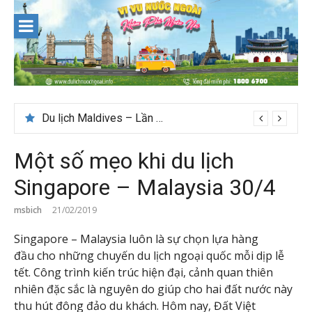
Skip
to
content
Du lịch Maldives – Lần đầu nên đi đâu, chơi gì?
Một số mẹo khi du lịch
Singapore – Malaysia 30/4
msbich
21/02/2019
Singapore – Malaysia luôn là sự chọn lựa hàng
đầu cho những chuyến du lịch ngoại quốc mỗi dịp lễ
tết. Công trình kiến trúc hiện đại, cảnh quan thiên
nhiên đặc sắc là nguyên do giúp cho hai đất nước này
thu hút đông đảo du khách. Hôm nay, Đất Việt