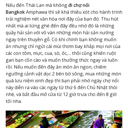
Nếu đến Thái Lan mà không
đi chợ nổi
Bangkok
Amphawa thì sẽ khá thiếu xót cho hành trình
trải nghiệm nét văn hóa nơi đây của bạn đó. Thu hút
nhất mà ai từng ghé đến đây đều nhớ đó là những
quầy hải sản với vô vàn những món hải sản nướng
ngay trên thuyền gỗ. Có khi chính bạn không muốn
ăn nhưng chỉ ngửi cái mùi thơm bay khắp mọi nơi của
các con tôm, mực, cua, sò, ốc,… thôi cũng khiến ruột
gan bạn cồn cào và muốn thưởng thức ngay và luôn
rồi. Nếu muốn đến đây ăn món ăn ngon, chiêm
ngưỡng cảnh vật dọc 2 bên bờ sông, mua những món
quà lưu niệm xinh đẹp thì bạn phải nhớ ngày chợ nổi
này diễn ra vào các ngày từ thứ 6 đến Chủ Nhật thôi
nhé, và bắt đầu mở cửa từ 12 giờ trưa cho đến 8 giờ
tối nha.