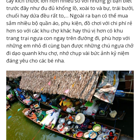
cây kích thước lớn hơn nhiều so với những gì bạn biết
trước đây như đu đủ khổng lồ, xoài to và bự, trái bưởi,
chuối hay dứa đều rất to,… Ngoài ra bạn có thể mua
sắm nhiều bộ quần áo, phụ kiện, đồ chơi với chi phí rẻ
hơn so với các khu chợ khác hay thú vị hơn có khu
trang trại ngựa con ngay trên đường đi, phù hợp với
những em nhỏ đi cùng bạn được những chú ngựa chở
đi dạo quanh khu chợ, nhớ chụp vài bức ảnh kỷ niệm
đáng yêu cho các bé nha.