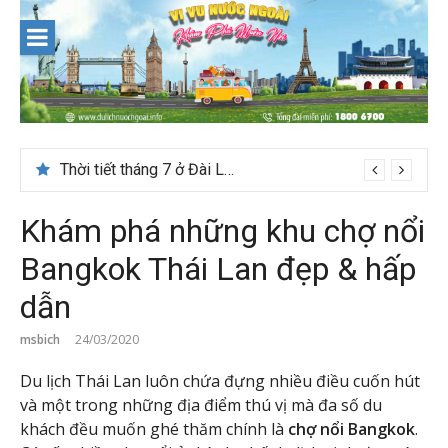
Skip
to
content
Thời tiết tháng 7 ở Đài Loan có đẹp để du lịch?
Khám phá những khu chợ nổi
Bangkok Thái Lan đẹp & hấp
dẫn
msbich
24/03/2020
Du lịch Thái Lan luôn chứa đựng nhiều điều cuốn hút
và một trong những địa điểm thú vị mà đa số du
khách đều muốn ghé thăm chính là
chợ nổi Bangkok
.