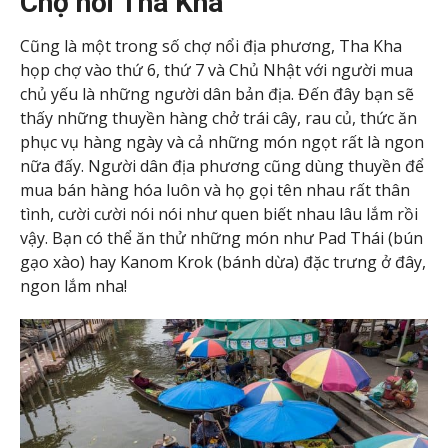
Chợ nổi Tha Kha
Cũng là một trong số chợ nổi địa phương, Tha Kha
họp chợ vào thứ 6, thứ 7 và Chủ Nhật với người mua
chủ yếu là những người dân bản địa. Đến đây bạn sẽ
thấy những thuyền hàng chở trái cây, rau củ, thức ăn
phục vụ hàng ngày và cả những món ngọt rất là ngon
nữa đấy. Người dân địa phương cũng dùng thuyền để
mua bán hàng hóa luôn và họ gọi tên nhau rất thân
tình, cười cười nói nói như quen biết nhau lâu lắm rồi
vậy. Bạn có thể ăn thử những món như Pad Thái (bún
gạo xào) hay Kanom Krok (bánh dừa) đặc trưng ở đây,
ngon lắm nha!