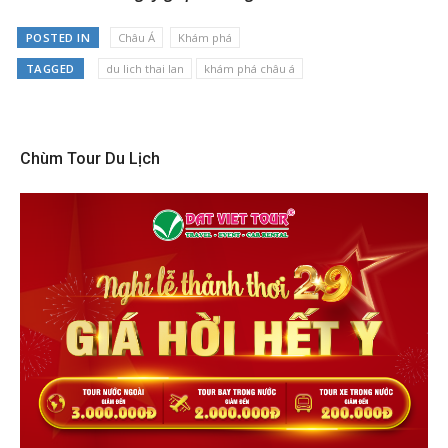
POSTED IN
Châu Á
Khám phá
TAGGED
du lich thai lan
khám phá châu á
Chùm Tour Du Lịch