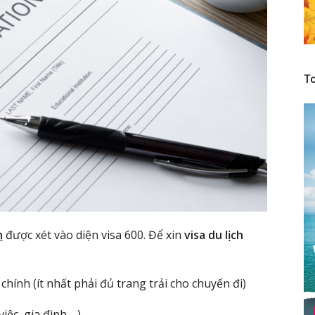
To
n
được xét vào diện visa 600. Để xin
visa du lịch
hính (ít nhất phải đủ trang trải cho chuyến đi)
iệc, gia đình,…)