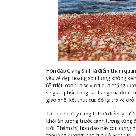
Hòn đảo Giáng Sinh là
điểm tham quan 
yêu vẻ đẹp hoang sơ nhưng không kém
65 triệu con cua sẽ vượt qua chặng đư
sẽ giao phối trong các hang cua được c
giao phối kết thúc cua đỏ lại trở về chỗ
Tất nhiên, đây cũng là thời điểm lý tưở
khỏi ấn tượng trước cảnh tượng từng đo
trời. Thậm chí, hòn đảo này còn dựng 
“nhường đường” cho cua đỏ. Một điều cầ