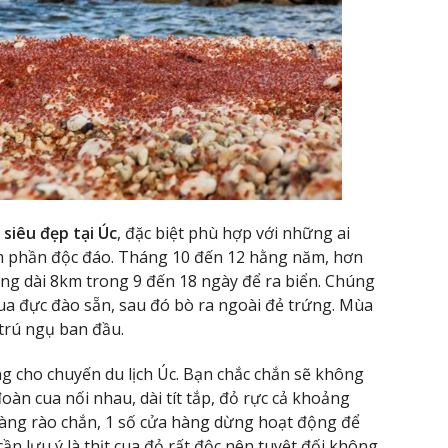
siêu đẹp tại Úc
, đặc biệt phù hợp với những ai
 phần độc đáo. Tháng 10 đến 12 hằng năm, hơn
ờng dài 8km trong 9 đến 18 ngày để ra biển. Chúng
ua đực đào sẵn, sau đó bò ra ngoài đẻ trứng. Mùa
 trú ngụ ban đầu.
ng cho chuyến du lịch Úc. Bạn chắc chắn sẽ không
àn cua nối nhau, dài tít tắp, đỏ rực cả khoảng
hàng rào chắn, 1 số cửa hàng dừng hoạt động để
n lưu ý là thịt cua đỏ rất độc nên tuyệt đối không