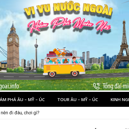
ÁM PHÁ ÂU – MỸ – ÚC
TOUR ÂU – MỸ – ÚC
KINH NG
nên đi đâu, chơi gì?