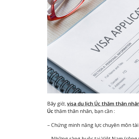
Bây giờ,
visa du lịch Úc thăm thân nhâ
Úc
thăm thân nhân, bạn cần :
– Chứng minh năng lực chuyên môn tài c
– Những ràng buộc tại Việt Nam (công v