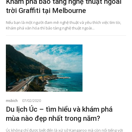
Khám phá bảo tàng nghệ thuật ngoài
trời Graffiti tại Melbourne
Nếu bạn là một người đam mê nghệ thuật và yêu thích việc tìm tòi,
Khám phá văn hóa thì bảo tàng nghệ thuật ngoài...
msbich
07/02/2020
Du lịch Úc – tìm hiểu và khám phá
mùa nào đẹp nhất trong năm?
Úc không chỉ được biết đến là xứ sở Kangaroo mà còn nổi tiếng với