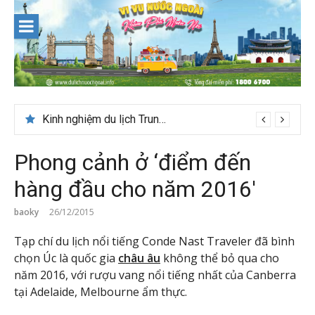
Skip
to
content
Du lịch Maldives – Lần đầu nên đi đâu, chơi gì?
Kinh nghiệm du lịch Trung Á lần đầu cho khách Việt
Phong cảnh ở ‘điểm đến
hàng đầu cho năm 2016′
baoky
26/12/2015
Tạp chí du lịch nổi tiếng Conde Nast Traveler đã bình
chọn Úc là quốc gia
châu âu
không thể bỏ qua cho
năm 2016, với rượu vang nổi tiếng nhất của Canberra
tại Adelaide, Melbourne ẩm thực.