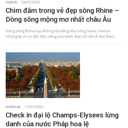
msbich
04/02/2020
Chìm đắm trong vẻ đẹp sông Rhine –
Dòng sông mộng mơ nhất châu Âu
Dòng sông Rhine tuy không nổi tiếng như sông Seine, Venice
nhưng lại có sự độc đáo riêng của mình. Bạn chỉ cần đi dọc theo...
minhtran
13/01/2020
Check in đại lộ Champs-Elysees lừng
danh của nước Pháp hoa lệ