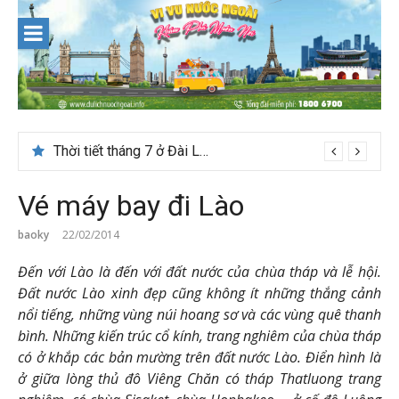
Skip
to
content
Thời tiết tháng 7 ở Đài Loan có đẹp để du lịch?
Vé máy bay đi Lào
baoky
22/02/2014
Đến với Lào là đến với đất nước của chùa tháp và lễ hội.
Đất nước Lào xinh đẹp cũng không ít những thắng cảnh
nổi tiếng, những vùng núi hoang sơ và các vùng quê thanh
bình. Những kiến trúc cổ kính, trang nghiêm của chùa tháp
có ở khắp các bản mường trên đất nước Lào. Điển hình là
ở giữa lòng thủ đô Viêng Chăn có tháp Thatluong trang