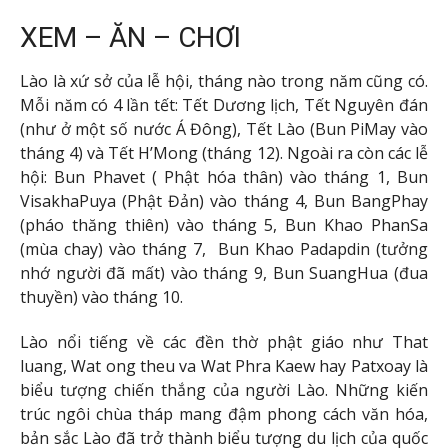
XEM – ĂN – CHƠI
Lào là xứ sở của lễ hội, tháng nào trong năm cũng có.
Mỗi năm có 4 lần tết: Tết Dương lịch, Tết Nguyên đán
(như ở một số nước Á Đông), Tết Lào (Bun PiMay vào
tháng 4) và Tết H’Mong (tháng 12). Ngoài ra còn các lễ
hội: Bun Phavet ( Phật hóa thân) vào tháng 1, Bun
VisakhaPuya (Phật Đản) vào tháng 4, Bun BangPhay
(pháo thăng thiên) vào tháng 5, Bun Khao PhanSa
(mùa chay) vào tháng 7, Bun Khao Padapdin (tưởng
nhớ người đã mất) vào tháng 9, Bun SuangHua (đua
thuyền) vào tháng 10.
Lào nổi tiếng về các đền thờ phật giáo như That
luang, Wat ong theu va Wat Phra Kaew hay Patxoay là
biểu tượng chiến thắng của người Lào. Những kiến
trúc ngôi chùa tháp mang đậm phong cách văn hóa,
bản sắc Lào đã trở thành biểu tượng du lịch của quốc