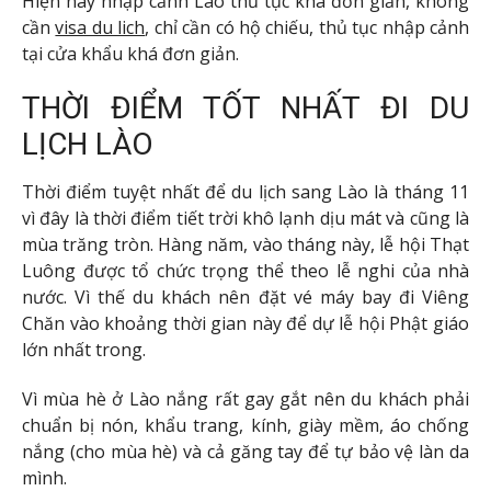
Hiện nay nhập cảnh Lào thủ tục khá đơn giản, không
cần
visa du lich
, chỉ cần có hộ chiếu, thủ tục nhập cảnh
tại cửa khẩu khá đơn giản.
THỜI ĐIỂM TỐT NHẤT ĐI DU
LỊCH LÀO
Thời điểm tuyệt nhất để du lịch sang Lào là tháng 11
vì đây là thời điểm tiết trời khô lạnh dịu mát và cũng là
mùa trăng tròn. Hàng năm, vào tháng này, lễ hội Thạt
Luông được tổ chức trọng thể theo lễ nghi của nhà
nước. Vì thế du khách nên đặt vé máy bay đi Viêng
Chăn vào khoảng thời gian này để dự lễ hội Phật giáo
lớn nhất trong.
Vì mùa hè ở Lào nắng rất gay gắt nên du khách phải
chuẩn bị nón, khẩu trang, kính, giày mềm, áo chống
nắng (cho mùa hè) và cả găng tay để tự bảo vệ làn da
mình.