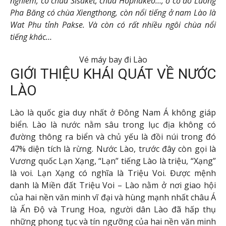
nghiêm, có chùa Sisaket, chùa Hophakeo…, ở cố đô Luông
Pha Băng có chùa Xiengthong, còn nổi tiếng ở nam Lào là
Wat Phu tỉnh Pakse. Và còn có rất nhiều ngôi chùa nổi
tiếng khác…
Vé máy bay đi Lào
GIỚI THIỆU KHÁI QUÁT VỀ NƯỚC
LÀO
Lào là quốc gia duy nhất ở Đông Nam Á không giáp
biển. Lào là nước nằm sâu trong lục địa không có
đường thông ra biển và chủ yếu là đồi núi trong đó
47% diện tích là rừng. Nước Lào, trước đây còn gọi là
Vương quốc Lạn Xạng, “Lạn” tiếng Lào là triệu, “Xạng”
là voi. Lạn Xạng có nghĩa là Triệu Voi. Được mệnh
danh là Miền đất Triệu Voi – Lào nằm ở nơi giao hội
của hai nền văn minh vĩ đại và hùng mạnh nhất châu Á
là Ấn Độ và Trung Hoa, người dân Lào đã hấp thụ
những phong tục và tín ngưỡng của hai nền văn minh