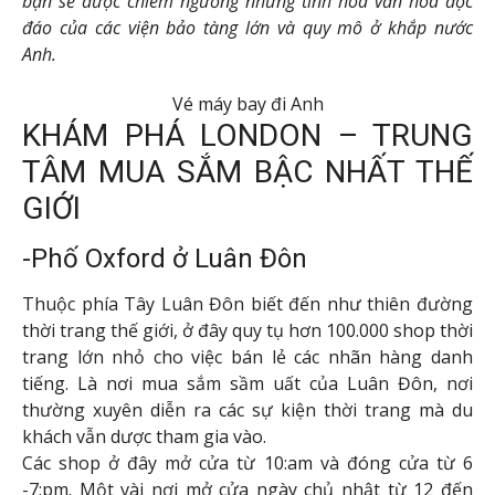
bạn sẽ được chiêm ngưỡng những tinh hoa văn hóa độc
đáo của các viện bảo tàng lớn và quy mô ở khắp nước
Anh.
Vé máy bay đi Anh
KHÁM PHÁ LONDON – TRUNG
TÂM MUA SẮM BẬC NHẤT THẾ
GIỚI
-Phố Oxford ở Luân Đôn
Thuộc phía Tây Luân Đôn biết đến như thiên đường
thời trang thế giới, ở đây quy tụ hơn 100.000 shop thời
trang lớn nhỏ cho việc bán lẻ các nhãn hàng danh
tiếng. Là nơi mua sắm sầm uất của Luân Đôn, nơi
thường xuyên diễn ra các sự kiện thời trang mà du
khách vẫn dược tham gia vào.
Các shop ở đây mở cửa từ 10:am và đóng cửa từ 6
-7:pm. Một vài nơi mở cửa ngày chủ nhật từ 12 đến