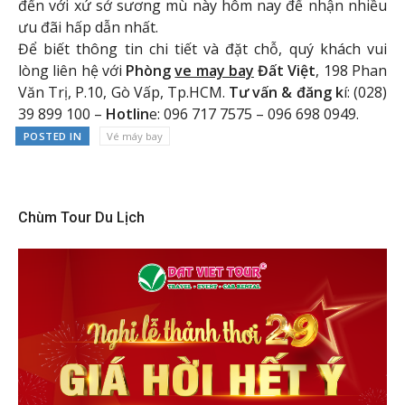
đến với xứ sở sương mù này hôm nay để nhận nhiều
ưu đãi hấp dẫn nhất.
Để biết thông tin chi tiết và đặt chỗ, quý khách vui
lòng liên hệ với
Phòng
ve may bay
Đất Việt
, 198 Phan
Văn Trị, P.10, Gò Vấp, Tp.HCM.
Tư vấn & đăng k
í: (028)
39 899 100 –
Hotlin
e: 096 717 7575 – 096 698 0949.
POSTED IN
Vé máy bay
Chùm Tour Du Lịch