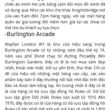
chiếc áo mình mơ ước bằng cách đổi món đồ mình đã
sử dụng qua. Như các khu chợ khác Knightsbridge mở
cửa vào 9:am đến 7:pm hàng ngày, với các mặt hàng
quần áo giá tương đối mềm hơn giá tại các shop có
thể cho du khách sự lựa chọn.
-Burlington Arcade
Mayfair London W1 là khu cửa hiệu sang trọng
Burlington Arcade có từ những năm đầu thế kỷ 19,
nằm sau phố Bond chạy từ đường Piccadilly đến
Burlington Gardens. Đây có lẽ là nơi mua sắm đẹp
nhất, thoải mái nhất, bởi sự yên tĩnh, thư thái. Chỉ có
40 cửa hiệu với những mặt hàng cao cấp, các sản
phẩm bày bán ở đây thường nổi bật nhờ đặc tính độc
đáo và được làm bằng tay. Ấn tượng nhất ở đây có lẽ
là cửa hàng có bộ sưu tập đồng hồ Rolex cổ. Với bộ
sưu tập gồm 500 chiếc Rolex sản xuất từ 1915 đến
1970, đây được coi là cửa hàng có bộ sưu tập đồng hồ
Rolex cổ lớn nhất thế giới với giá bán rẻ nhất là 1.850