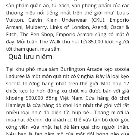
sản phẩm quần áo, túi xách, văn phòng phẩm của các
thương hiệu nổi tiếng nhất trên thế giới như: Louis
Vuitton, Calvin Klein Underwear (CKU), Emporio
Armani, Mulberry, Links of London, Azendi, Oscar &
Fitch, The Pen Shop, Emporio Armani cũng có mặt ở
đây. Mỗi tuần The Walk thu hút tới 85,000 lượt người
tới tham quan, mua sắm.
-Quà lưu niệm
Tại khu phố mua sắm Burlington Arcade kẹo socola
Ladurée là một món quà rất có ý nghĩa. Đây là loại kẹo
socola thượng hạng nhất trên thế giới. Một hộp 12
chiếc kẹo to hơn đồng xu chút xíu được bán với giá
khoảng 500.000 đồng Việt Nam. Cửa hàng đồ chơi
Hamleys là cửa hàng đồ chơi lớn nhất thế giới với rất
nhiều loại như: đồ điện tử, búp bê… Tháng mười là
mùa hạt dẻ chín, du khách có thể vừa tản bộ dưới góc
công viên vừa nhặt hạt dẻ làm quà cho người thân.
Nếu bạn là fan hâm mộ của một đội bóng nào của