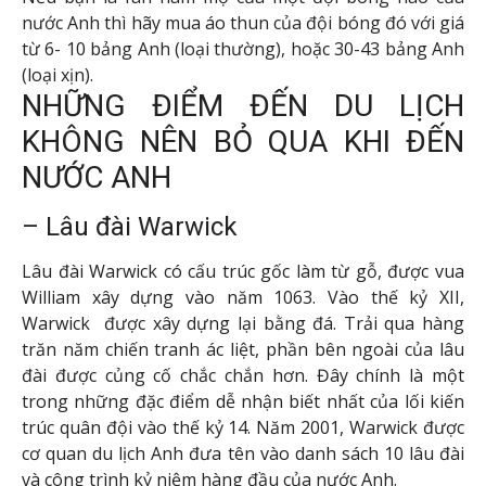
nước Anh thì hãy mua áo thun của đội bóng đó với giá
từ 6- 10 bảng Anh (loại thường), hoặc 30-43 bảng Anh
(loại xịn).
NHỮNG ĐIỂM ĐẾN DU LỊCH
KHÔNG NÊN BỎ QUA KHI ĐẾN
NƯỚC ANH
– Lâu đài Warwick
Lâu đài Warwick có cấu trúc gốc làm từ gỗ, được vua
William xây dựng vào năm 1063. Vào thế kỷ XII,
Warwick được xây dựng lại bằng đá. Trải qua hàng
trăn năm chiến tranh ác liệt, phần bên ngoài của lâu
đài được củng cố chắc chắn hơn. Đây chính là một
trong những đặc điểm dễ nhận biết nhất của lối kiến
trúc quân đội vào thế kỷ 14. Năm 2001, Warwick được
cơ quan du lịch Anh đưa tên vào danh sách 10 lâu đài
và công trình kỷ niệm hàng đầu của nước Anh.