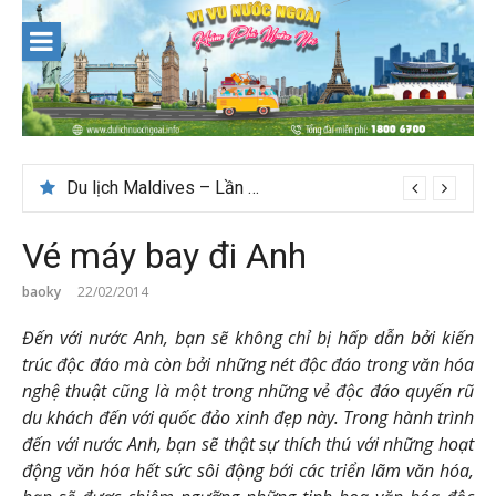
Skip
to
content
Du lịch Maldives – Lần đầu nên đi đâu, chơi gì?
Vé máy bay đi Anh
baoky
22/02/2014
Đến với nước Anh, bạn sẽ không chỉ bị hấp dẫn bởi kiến
trúc độc đáo mà còn bởi những nét độc đáo trong văn hóa
nghệ thuật cũng là một trong những vẻ độc đáo quyến rũ
du khách đến với quốc đảo xinh đẹp này. Trong hành trình
đến với nước Anh, bạn sẽ thật sự thích thú với những hoạt
động văn hóa hết sức sôi động bới các triển lãm văn hóa,