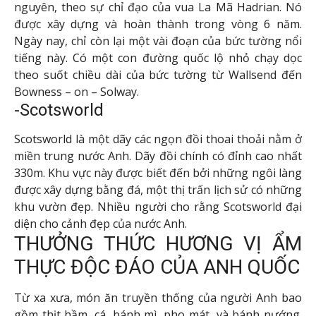
nguyên, theo sự chỉ đạo của vua La Mã Hadrian. Nó
được xây dựng và hoàn thành trong vòng 6 năm.
Ngày nay, chỉ còn lại một vài đoạn của bức tường nổi
tiếng này. Có một con đường quốc lộ nhỏ chạy dọc
theo suốt chiều dài của bức tường từ Wallsend đến
Bowness – on – Solway.
-Scotsworld
Scotsworld là một dãy các ngọn đồi thoai thoải nằm ở
miền trung nước Anh. Dãy đồi chính có đỉnh cao nhất
330m. Khu vực này được biết đến bởi những ngôi làng
được xây dựng bằng đá, một thị trấn lịch sử có những
khu vườn đẹp. Nhiều người cho rằng Scotsworld đại
diện cho cảnh đẹp của nước Anh.
THƯỞNG THỨC HƯƠNG VỊ ẨM
THỰC ĐỘC ĐÁO CỦA ANH QUỐC
Từ xa xưa, món ăn truyền thống của người Anh bao
gồm thịt hầm, cá, bánh mì, pho mát, và bánh nướng.