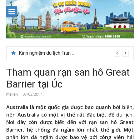
Skip
to
content
Du lịch Maldives – Lần đầu nên đi đâu, chơi gì?
Kinh nghiệm du lịch Trung Á lần đầu cho khách Việt
Tham quan rạn san hô Great
Barrier tại Úc
mslien
07/03/2014
Australia là một quốc gia được bao quanh bởi biển,
nên Australia có một vị thế rất đặc biệt để du lịch.
Nơi đây còn được biết đến với rạn san hô
Great
Barrier, hệ thống đá ngầm lớn nhất thế giới.
Một
phần lớn đá ngầm được bảo vệ bởi công viên hải