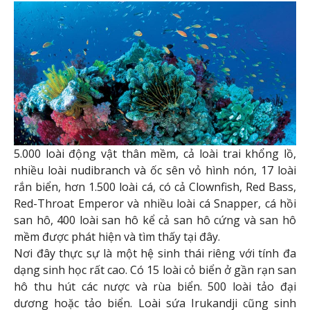
5.000 loài động vật thân mềm, cả loài trai khổng lồ,
nhiều loài nudibranch và ốc sên vỏ hình nón, 17 loài
rắn biển, hơn 1.500 loài cá, có cả Clownfish, Red Bass,
Red-Throat Emperor và nhiều loài cá Snapper, cá hồi
san hô, 400 loài san hô kể cả san hô cứng và san hô
mềm được phát hiện và tìm thấy tại đây.
Nơi đây thực sự là một hệ sinh thái riêng với tính đa
dạng sinh học rất cao. Có 15 loài cỏ biển ở gần rạn san
hô thu hút các nược và rùa biển. 500 loài tảo đại
dương hoặc tảo biển. Loài sứa Irukandji cũng sinh