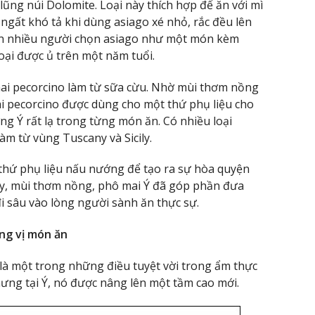
ũng núi Dolomite. Loại này thích hợp để ăn với mì
 ngất khó tả khi dùng asiago xé nhỏ, rắc đều lên
hiến nhiều người chọn asiago như một món kèm
oại được ủ trên một năm tuổi.
 mai pecorcino làm từ sữa cừu. Nhờ mùi thơm nồng
ai pecorcino được dùng cho một thứ phụ liệu cho
ng Ý rất lạ trong từng món ăn. Có nhiều loại
làm từ vùng Tuscany và Sicily.
hứ phụ liệu nấu nướng để tạo ra sự hòa quyện
ậy, mùi thơm nồng, phô mai Ý đã góp phần đưa
i sâu vào lòng người sành ăn thực sự.
ng vị món ăn
 là một trong những điều tuyệt vời trong ẩm thực
hưng tại Ý, nó được nâng lên một tầm cao mới.