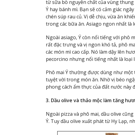
từ sữa bò nguyên chất của vùng thung l
Ý hay bánh mì. Bạn sẽ có cảm giác ngây
chén súp rau củ. Vị dễ chịu, vừa ăn k
trong các bữa ăn. Asiago ngon nhất là l
Ngoài asiago, Ý còn nổi tiếng với phô
rất đặc trưng và vị ngon khó tả, phô m
các món mì cao cấp. Nó làm dậy lên hươ
pecorcino nhưng nổi tiếng nhất là loại 
Phô mai Ý thường được dùng như một t
tuyệt vời trong món ăn. Nhờ vị béo ng
phong cách ẩm thực của đất nước này đ
3. Dầu olive và thảo mộc làm tăng hươ
Ngoài pizza và phô mai, dầu olive cũng
Ý. Tuy dầu olive xuất phát từ Hy Lạp, n