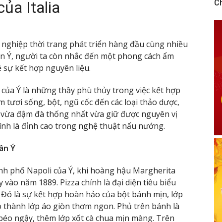
ủa Italia
C
 nghiệp thời trang phát triển hàng đầu cùng nhiều
đến Ý, người ta còn nhắc đến một phong cách ẩm
ề sự kết hợp nguyên liệu.
 của Ý là những thầy phù thủy trong việc kết hợp
 tươi sống, bột, ngũ cốc đến các loại thảo dược,
 vừa đậm đà thống nhất vừa giữ được nguyên vị
ính là đỉnh cao trong nghệ thuật nấu nướng.
ân Ý
hành phố Napoli của Ý, khi hoàng hậu Margherita
vào năm 1889. Pizza chính là đại diện tiêu biểu
 Đó là sự kết hợp hoàn hảo của bột bánh mịn, lớp
 thành lớp áo giòn thơm ngon. Phủ trên bánh là
béo ngậy, thêm lớp xốt cà chua mịn màng. Trên