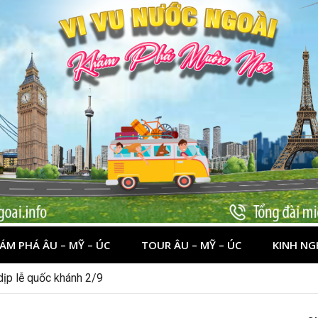
ÁM PHÁ ÂU – MỸ – ÚC
TOUR ÂU – MỸ – ÚC
KINH NG
 dịp lễ quốc khánh 2/9