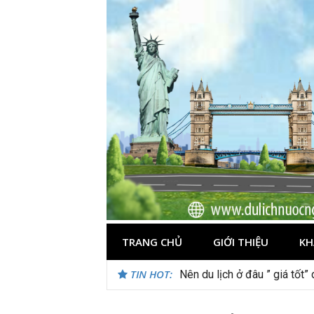
Skip
to
content
TRANG CHỦ
GIỚI THIỆU
KH
TIN HOT:
Nên du lịch ở đâu ” giá tốt”