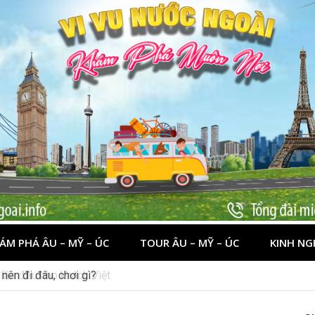
ÁM PHÁ ÂU – MỸ – ÚC
TOUR ÂU – MỸ – ÚC
KINH NG
nên đi đâu, chơi gì?