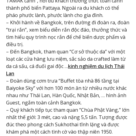
TAMAK cảnh”, nơi du khách thưởng thức toàn cảnh
thành phố biển Pattaya. Ngoài ra du khách có thể
pháo phước lành, phước lành cho gia đình.
– Khởi hành về Bangkok, trên đường đi đoàn ra, đoàn
“trại rắn”, xem biểu diễn rắn độc đáo, thưởng thức và
tìm hiểu quy trình nọc rắn để chế biến dược phẩm và
điều trị.
– Đến Bangkok, tham quan “Cơ sở thuộc da” với một
loạt các cửa hàng lưu niệm, sắc sảo da crafted làm từ
da cá sấu, cá đuối gai độc …
kinh nghiệm du lịch Thái
Lan
– Đoàn dùng cơm trưa “Buffet tòa nhà 86 tầng tại
Baiyoke Sky” với hơn 100 món ăn từ nhiều nước khác
nhau như Thái Lan, Hàn Quốc, Nhật Bản, … hình ảnh
Guest, ngắm toàn cảnh Bangkok.
– Quý khách tiếp tục tham quan “Chùa Phật Vàng,” lớn
nhất thế giới: 3 mét, cao và nặng 5,5 tấn. Tượng được
đúc theo phong cách Sukhothai tĩnh lặng và được
khám phá một cách tình cờ vào thập niên 1950.