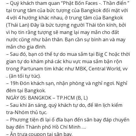
– Quý khách tham quan “Phật Bốn Faces -. Thần điển ”
tại trung tâm của bức tượng của Bangkok đối mặt với
4 với 4 hướng khác nhau, ở trung tâm của Bangkok
(Thái Lan) Đây là bức tượng người Thái tôn kính, bởi
vì họ tin rằng tượng sẽ mang lại may mắn cho đất
nước cũng như bản thân. Bạn cần sự bình an và may
mắn cho gia đình.
– Sau đó, bạn có thể tự do mua sắm tại Big C hoặc thời
gian tự do khám phá các khu vực mua sắm bận rộn
trong Partunam tim khác như MBK, Central World, vv
.. (ăn tối tự túc).
– 19h Đón khách sạn, nhận phòng và nghỉ ngơi. Nghỉ
đêm tại Bangkok.
NGÀY 05: BANGKOK – TP.HCM (B, L)
– Sau khi ăn sáng, quý khách tự do, để lên lịch kiểm
tra-Nhóm thủ tục.
– Phương tiện đi lại ổ đĩa bạn đến sân bay đáp chuyến
bay đến Thành phố Hồ Chí Minh ….
– Ăn trưa coupon tại sân bay.