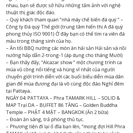
nhau, bạn sẽ được sở hữu những tấm ảnh với nghệ
thuật thị giác độc đáo.
– Quý khách tham quan “nhà máy chế biến đá quý ” –
Công ty Đá quý Thế giới (trung tâm hiển thị A đá quý
phong thủy ISO 9001) Ở đây bạn có thể tìm ra viên đá
màu trong tháng sinh của họ.
– Ăn tối BBQ nướng các món ăn hải sản Hải sản và nồi
nướng hấp dẫn 2-trong-1 (áp dụng cho tháng Mười)
– Bạn thấy đấy, “Alcazar show ” một chương trình ca
múa vũ công nổi tiếng và hùng vĩ nhất của người
chuyển giới trình diễn với các buổi biểu diễn múa dân
gian để múa đương đại là vô cùng độc đáo Nghỉ đêm
tại Pattaya..
NGÀY 04: PATTAYA – Phra TAMARK HILL – SOLID &
MAP Trại DA – BUFFET 86 TẦNG – Golden Buddha
Temple – PHẬT 4 MẶT – BANGKOK (Ăn 2 bữa)
– Đoàn ăn sáng, trả phòng thủ tục.
– Phương tiện đi lại ổ đĩa bạn lên, “mong đợi Hill Phra