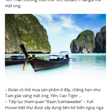
mật ong.
– Đoàn có thể mua sản phẩm ở đây, chẳng hạn như
Tam giác vàng mật ong, Yến, Cao Tiger …
– Tiếp tục tham quan “Baan Sukhawadee” – Full
House biệt thự được xây dựng bên bờ biển nguy nga