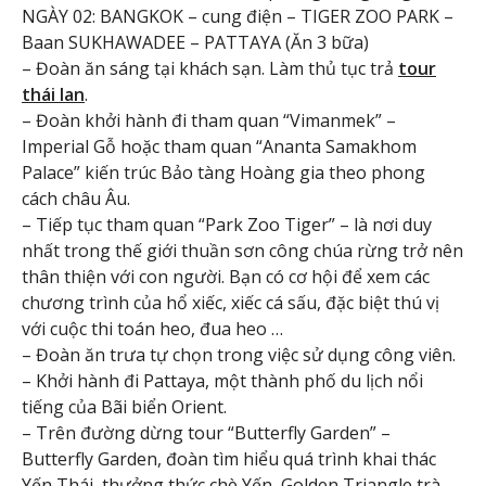
NGÀY 02: BANGKOK – cung điện – TIGER ZOO PARK –
Baan SUKHAWADEE – PATTAYA (Ăn 3 bữa)
– Đoàn ăn sáng tại khách sạn. Làm thủ tục trả
tour
thái lan
.
– Đoàn khởi hành đi tham quan “Vimanmek” –
Imperial Gỗ hoặc tham quan “Ananta Samakhom
Palace” kiến ​​trúc Bảo tàng Hoàng gia theo phong
cách châu Âu.
– Tiếp tục tham quan “Park Zoo Tiger” – là nơi duy
nhất trong thế giới thuần sơn công chúa rừng trở nên
thân thiện với con người. Bạn có cơ hội để xem các
chương trình của hổ xiếc, xiếc cá sấu, đặc biệt thú vị
với cuộc thi toán heo, đua heo …
– Đoàn ăn trưa tự chọn trong việc sử dụng công viên.
– Khởi hành đi Pattaya, một thành phố du lịch nổi
tiếng của Bãi biển Orient.
– Trên đường dừng tour “Butterfly Garden” –
Butterfly Garden, đoàn tìm hiểu quá trình khai thác
Yến Thái, thưởng thức chè Yến, Golden Triangle trà