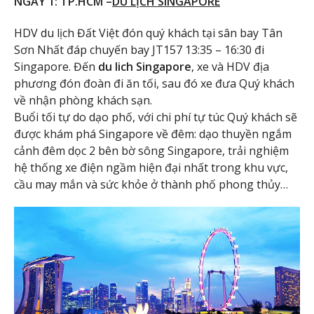
NGÀY 1: TP.HCM –
DU LỊCH SINGAPORE
HDV du lịch Đất Việt đón quý khách tại sân bay Tân
Sơn Nhất đáp chuyến bay JT157 13:35 – 16:30 đi
Singapore. Đến
du lich Singapore
, xe và HDV địa
phương đón đoàn đi ăn tối, sau đó xe đưa Quý khách
về nhận phòng khách sạn.
Buổi tối tự do dạo phố, với chi phí tự túc Quý khách sẽ
được khám phá Singapore về đêm: dạo thuyền ngắm
cảnh đêm dọc 2 bên bờ sông Singapore, trải nghiệm
hệ thống xe điện ngầm hiện đại nhất trong khu vực,
cầu may mắn và sức khỏe ở thành phố phong thủy…