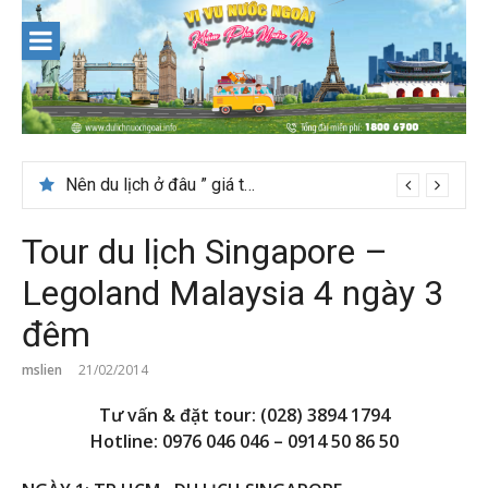
Skip
to
content
Nên du lịch ở đâu ” giá tốt” dịp lễ quốc khánh 2/9
Tour du lịch Singapore –
Legoland Malaysia 4 ngày 3
đêm
mslien
21/02/2014
Tư vấn & đặt tour: (028) 3894 1794
Hotline: 0976 046 046 – 0914 50 86 50