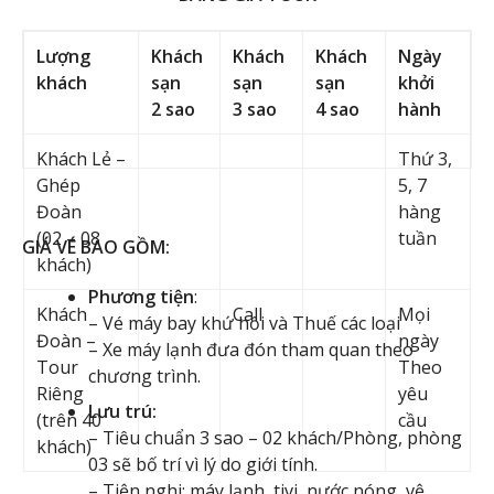
Lượng
Khách
Khách
Khách
Ngày
khách
sạn
sạn
sạn
khởi
2 sao
3 sao
4 sao
hành
Khách Lẻ –
Thứ 3,
Ghép
5, 7
Đoàn
hàng
(02 – 08
tuần
GIÁ VÉ BAO GỒM:
khách)
Phương tiện
:
Khách
Call
Mọi
– Vé máy bay khứ hồi và Thuế các loại
Đoàn –
ngày
– Xe máy lạnh đưa đón tham quan theo
Tour
Theo
chương trình.
Riêng
yêu
Lưu trú:
(trên 40
cầu
– Tiêu chuẩn 3 sao – 02 khách/Phòng, phòng
khách)
03 sẽ bố trí vì lý do giới tính.
– Tiện nghi: máy lạnh, tivi, nước nóng, vệ