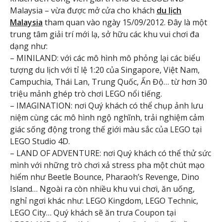
Malaysia – vừa được mở cửa cho khách
du lịch
Malaysia
tham quan vào ngày 15/09/2012. Đây là một
trung tâm giải trí mới lạ, sở hữu các khu vui chơi đa
dạng như:
– MINILAND: với các mô hình mô phỏng lại các biểu
tượng du lịch với tỉ lệ 1:20 của Singapore, Việt Nam,
Campuchia, Thái Lan, Trung Quốc, Ấn Độ… từ hơn 30
triệu mảnh ghép trò chơi LEGO nổi tiếng.
– IMAGINATION: nơi Quý khách có thể chụp ảnh lưu
niệm cùng các mô hình ngộ nghĩnh, trải nghiệm cảm
giác sống động trong thế giới màu sắc của LEGO tại
LEGO Studio 4D.
– LAND OF ADVENTURE: nơi Quý khách có thể thử sức
mình với những trò chơi xả stress pha một chút mạo
hiểm như Beetle Bounce, Pharaoh’s Revenge, Dino
Island… Ngoài ra còn nhiều khu vui chơi, ăn uống,
nghỉ ngơi khác như: LEGO Kingdom, LEGO Technic,
LEGO City… Quý khách sẽ ăn trưa Coupon tại