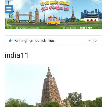
Skip
to
content
Kinh nghiệm du lịch Trung Á lần đầu cho khách Việt
india11