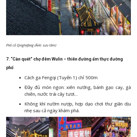
Phố cổ Qinghefang (Ảnh: sưu tầm)
7. “Càn quét” chợ đêm Wulin – thiên đường ẩm thực đường
phố
Cách ga Fengqi (Tuyến 1) chỉ 500m
Đầy đủ món ngon: xiên nướng, bánh gạo cay, gà
chiên, nước trái cây tươi…
Không khí nườm nượp, hợp dạo chơi thư giãn dịu
nhẹ sau cả ngày khám phá.