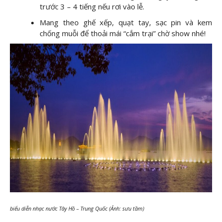
trước 3 – 4 tiếng nếu rơi vào lễ.
Mang theo ghế xếp, quạt tay, sạc pin và kem
chống muỗi để thoải mái “cắm trại” chờ show nhé!
biểu diễn nhạc nước Tây Hồ – Trung Quốc (Ảnh: sưu tầm)