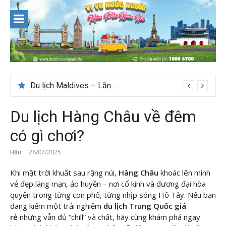
Skip
to
content
Du lịch Maldives – Lần đầu nên đi đâu, chơi gì?
Nên du lịch ở đâu ” giá tốt” dịp lễ quốc khánh 2/9
Du lịch Hàng Châu về đêm
có gì chơi?
Hậu
28/07/2025
Khi mặt trời khuất sau rặng núi,
Hàng Châu
khoác lên mình
vẻ đẹp lãng mạn, ảo huyền – nơi cổ kính và đương đại hòa
quyện trong từng con phố, từng nhịp sóng Hồ Tây. Nếu bạn
đang kiếm một trải nghiệm
du lịch Trung Quốc giá
rẻ
nhưng vẫn đủ “chill” và chất, hãy cùng
khám phá ngay