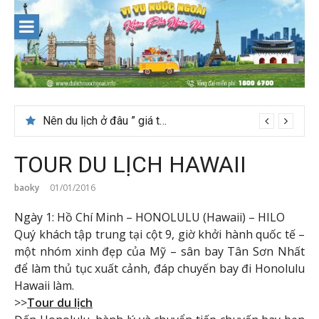
Skip
to
content
Nên du lịch ở đâu ” giá tốt” dịp lễ quốc khánh 2/9
TOUR DU LỊCH HAWAII
baoky
01/01/2016
Ngày 1: Hồ Chí Minh – HONOLULU (Hawaii) – HILO
Quý khách tập trung tại cột 9, giờ khởi hành quốc tế –
một nhóm xinh đẹp của Mỹ – sân bay Tân Sơn Nhất
để làm thủ tục xuất cảnh, đáp chuyến bay đi Honolulu
Hawaii làm.
>>
Tour du lịch