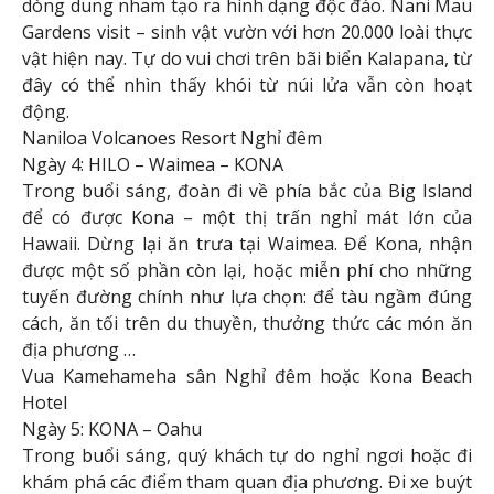
dòng dung nham tạo ra hình dạng độc đáo. Nani Mau
Gardens visit – sinh vật vườn với hơn 20.000 loài thực
vật hiện nay. Tự do vui chơi trên bãi biển Kalapana, từ
đây có thể nhìn thấy khói từ núi lửa vẫn còn hoạt
động.
Naniloa Volcanoes Resort Nghỉ đêm
Ngày 4: HILO – Waimea – KONA
Trong buổi sáng, đoàn đi về phía bắc của Big Island
để có được Kona – một thị trấn nghỉ mát lớn của
Hawaii. Dừng lại ăn trưa tại Waimea. Để Kona, nhận
được một số phần còn lại, hoặc miễn phí cho những
tuyến đường chính như lựa chọn: để tàu ngầm đúng
cách, ăn tối trên du thuyền, thưởng thức các món ăn
địa phương …
Vua Kamehameha sân Nghỉ đêm hoặc Kona Beach
Hotel
Ngày 5: KONA – Oahu
Trong buổi sáng, quý khách tự do nghỉ ngơi hoặc đi
khám phá các điểm tham quan địa phương. Đi xe buýt