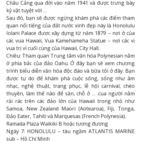
Châu Cảng qua đời vào năm 1941 và được trưng bày
kỷ vật tuyệt vời …
Sau đó, bạn sẽ được ngừng khám phá các điểm tham
quan nổi tiếng của đất nước xinh đẹp này là Honolulu
Iolani Palace được xây dựng từ năm 1879 – nơi ở của
các vua Hawaii, Vua Kamehameha Statue – nơi các vị
vua trị vì cuối cùng của Hawaii, City Hall.
Chiều: Tham quan Trung tâm văn hóa Polynesian nằm
ở phía bắc của đảo Oahu. Ở đây bạn sẽ xem chương
trình biểu diễn văn hóa độc đáo và bữa tối ở đây. Bạn
được tự do để khám phá cuộc sống, sống như âm
nhạc, nghệ thuật, trang phục, lễ hội carnival, chèo
thuyền, làm thế nào để săn, chỗ ở … .cua người nằm
rải rác trên các đảo lớn của Hawaii trong nhỏ như
Samoa, New Zealand Maori (Aotearoa), Fiji, Tonga,
Đảo Eater, Tahiti và Marquesas (French Polynesia).
Ramada Plaza Waikiki B hoặc tương đương
Ngày 7: HONOLULU – tàu ngầm ATLANTIS MARINE
sub – Hồ Chí Minh