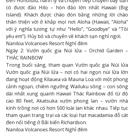
Đến Honolulu, hành lý và chuyển tiếp chuyến bay bạn
có được đảo Hilo – hòn đảo lớn nhất Hawaii (Big
Island). Khách được chào đón bằng những lời chào
thân thiện với ở khắp mọi nơi: Aloha (Hawaii, “Aloha”
với ý nghĩa tương tự như “Hello”, “Goodbye” và “Tôi
yêu em”). Hủy bỏ và chuyển về khách sạn nghỉ ngơi.
Naniloa Volcanoes Resort Nghỉ đêm
Ngày 2: Vườn quốc gia Núi lửa – Orchid Garden –
THÁC RAINBOW
Trong buổi sáng, tham quan Vườn quốc gia Núi lửa
Vườn quốc gia Núi lửa – nơi có hai ngọn núi lửa lớn
đang hoạt động Kilauea và Mauna Loa với một phong
cảnh ngoạn, chiêm ngưỡng Wailuku sông – con sông
dài nhất xung quanh Hawaii Thác Rainbow đổ từ độ
cao 80 feet, Akatsuka vườn phong lan – vườn nhà
kính trồng nơi có hơn 500 loài lan khác nhau. Tiếp tục
tham quan trang trại và các loại hạt macadamia đỗ cát
đen nổi tiếng ở Bãi biển Richardson.
Naniloa Volcanoes Resort Nghỉ đêm