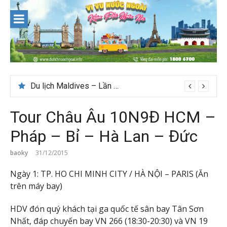
Skip
to
content
Du lịch Maldives – Lần đầu nên đi đâu, chơi gì?
Tour Châu Âu 10N9Đ HCM –
Pháp – Bỉ – Hà Lan – Đức
baoky
31/12/2015
Ngày 1: TP. HO CHI MINH CITY / HÀ NỘI – PARIS (Ăn
trên máy bay)
HDV đón quý khách tại ga quốc tế sân bay Tân Sơn
Nhất, đáp chuyến bay VN 266 (18:30-20:30) và VN 19