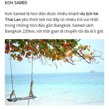
KOH SAMED
Koh Samed là hòn đảo được nhiều khách
du lịch hè
Thái Lan
yêu thích bởi nơi đây có nhiều trò vui nhất
trong những hòn đảo gần Bangkok. Samed cách
Bangkok 220km, với thời gian di chuyển tối đa là 5 giờ.