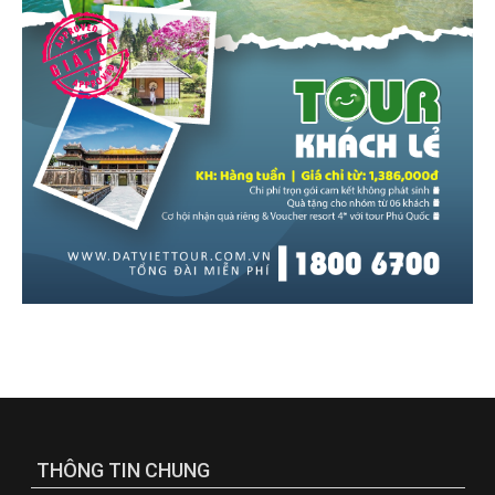
THÔNG TIN CHUNG