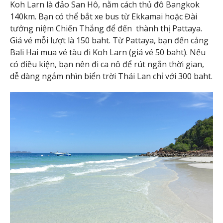
Koh Larn là đảo San Hô, nằm cách thủ đô Bangkok
140km. Bạn có thể bắt xe bus từ Ekkamai hoặc Đài
tưởng niệm Chiến Thắng để đến thành thị Pattaya.
Giá vé mỗi lượt là 150 baht. Từ Pattaya, bạn đến cảng
Bali Hai mua vé tàu đi Koh Larn (giá vé 50 baht). Nếu
có điều kiện, bạn nên đi ca nô để rút ngắn thời gian,
dễ dàng ngắm nhìn biển trời Thái Lan chỉ với 300 baht.