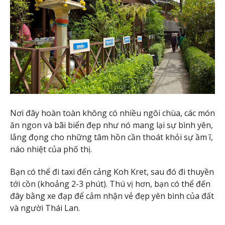
Nơi đây hoàn toàn không có nhiều ngôi chùa, các món
ăn ngon và bãi biển đẹp như nó mang lại sự bình yên,
lắng đọng cho những tâm hồn cần thoát khỏi sự ầm ĩ,
náo nhiệt của phố thị.
Bạn có thể đi taxi đến cảng Koh Kret, sau đó đi thuyền
tới cồn (khoảng 2-3 phút). Thú vị hơn, bạn có thể đến
đây bằng xe đạp để cảm nhận vẻ đẹp yên bình của đất
và người Thái Lan.