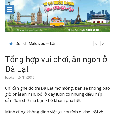
Skip
to
content
Du lịch Maldives – Lần đầu nên đi đâu, chơi gì?
Tổng hợp vui chơi, ăn ngon ở
Đà Lạt
baoky
24/11/2016
Chỉ cần ghé đô thị Đà Lạt mơ mộng, bạn sẽ không bao
giờ phải ăn năn, bởi ở đây luôn có những điều hấp
dẫn đón chờ mà bạn khó khám phá hết.
Mình cũng không định viết gì, chỉ tính đi chơi rồi về