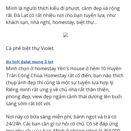
Mình là người thích kiểu đi phượt, cảnh đẹp và rộng
rãi. Đà Lạt có rất nhiều nơi cho bạn tuyển lựa, như
khách sạn, nhà nghỉ, homestay, biệt thự…
Cà phê biệt thự Violet.
du lich dalat mung 3 tet
Mình chọn ở homestay Yên's House ở hẻm 10 Huyền
Trân Công Chúa. Homestay rất cổ điển, bạn nào thích
chụp ảnh đẹp thì cũng là một sự tuyển lựa hợp lý.
Riêng mình rất ưng ý về chủ nhà rất thân thiện,
phòng đẹp, view đẹp ngắm cảnh thái dương lên buổi
sáng sớm rất tót vời.
Nơi này có bữa sáng miễn phí, bánh ngọt và trà có
24/24h. Các bạn cần gì cứ hỏi cô chủ. Cô sẽ đáp ứng
mọi nhu cầu của bạn. Mình ở phòng riêng là 350.000