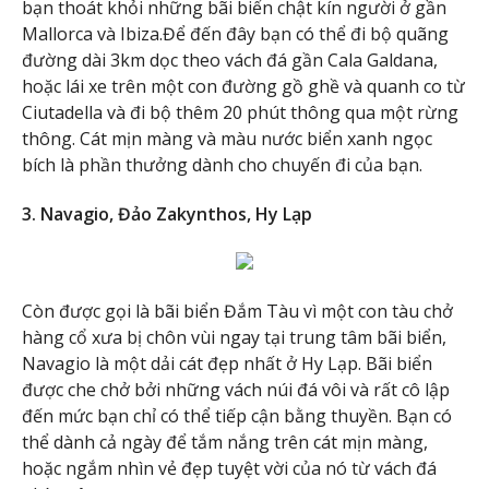
bạn thoát khỏi những bãi biển chật kín người ở gần
Mallorca và Ibiza.Để đến đây bạn có thể đi bộ quãng
đường dài 3km dọc theo vách đá gần Cala Galdana,
hoặc lái xe trên một con đường gồ ghề và quanh co từ
Ciutadella và đi bộ thêm 20 phút thông qua một rừng
thông. Cát mịn màng và màu nước biển xanh ngọc
bích là phần thưởng dành cho chuyến đi của bạn.
3. Navagio, Đảo Zakynthos, Hy Lạp
Còn được gọi là bãi biển Đắm Tàu vì một con tàu chở
hàng cổ xưa bị chôn vùi ngay tại trung tâm bãi biển,
Navagio là một dải cát đẹp nhất ở Hy Lạp. Bãi biển
được che chở bởi những vách núi đá vôi và rất cô lập
đến mức bạn chỉ có thể tiếp cận bằng thuyền. Bạn có
thể dành cả ngày để tắm nắng trên cát mịn màng,
hoặc ngắm nhìn vẻ đẹp tuyệt vời của nó từ vách đá