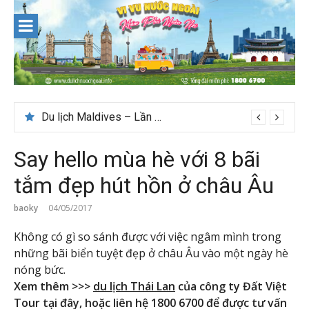
Skip
to
content
Du lịch Maldives – Lần đầu nên đi đâu, chơi gì?
Say hello mùa hè với 8 bãi
tắm đẹp hút hồn ở châu Âu
baoky
04/05/2017
Không có gì so sánh được với việc ngâm mình trong
những bãi biển tuyệt đẹp ở châu Âu vào một ngày hè
nóng bức.
Xem thêm >>>
du lịch Thái Lan
của công ty Đất Việt
Tour tại đây, hoặc liên hệ 1800 6700 để được tư vấn