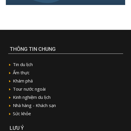
THÔNG TIN CHUNG
Tin du lịch
Ẩm thực
Khám phá
Tour nước ngoài
Kinh nghiệm du lịch
Nhà hàng - Khách sạn
Sức khỏe
LƯU Ý