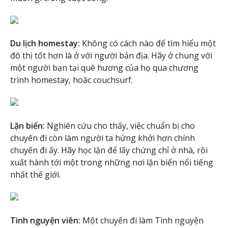
Du lịch homestay:
Không có cách nào để tìm hiểu một
đô thị tốt hơn là ở với người bản địa. Hãy ở chung với
một người bạn tại quê hương của họ qua chương
trình homestay, hoặc couchsurf.
Lặn biển:
Nghiên cứu cho thấy, việc chuẩn bị cho
chuyến đi còn làm người ta hứng khởi hơn chính
chuyến đi ấy. Hãy học lặn để lấy chứng chỉ ở nhà, rồi
xuất hành tới một trong những nơi lặn biển nổi tiếng
nhất thế giới.
Tình nguyện viên:
Một chuyến đi làm Tình nguyện