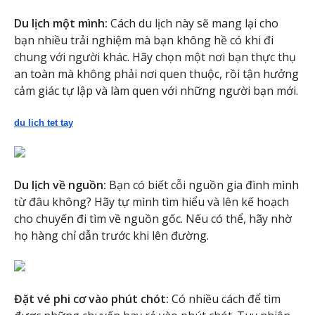
Du lịch một mình:
Cách du lịch này sẽ mang lại cho
bạn nhiều trải nghiệm mà bạn không hề có khi đi
chung với người khác. Hãy chọn một nơi bạn thực thụ
an toàn mà không phải nơi quen thuộc, rồi tận hưởng
cảm giác tự lập và làm quen với những người bạn mới.
du lich tet tay
Du lịch về nguồn:
Bạn có biết cỗi nguồn gia đình mình
từ đâu không? Hãy tự mình tìm hiểu và lên kế hoạch
cho chuyến đi tìm về nguồn gốc. Nếu có thể, hãy nhờ
họ hàng chỉ dẫn trước khi lên đường.
Đặt vé phi cơ vào phút chót:
Có nhiều cách để tìm