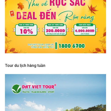
Tour du lịch hàng tuần