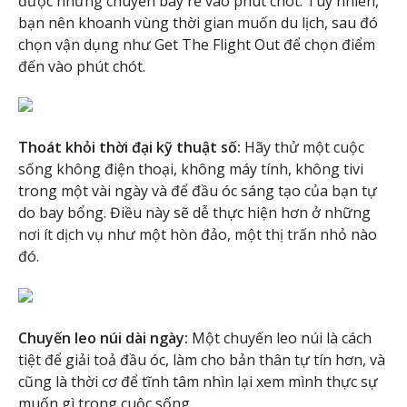
được những chuyến bay rẻ vào phút chót. Tuy nhiên,
bạn nên khoanh vùng thời gian muốn du lịch, sau đó
chọn vận dụng như Get The Flight Out để chọn điểm
đến vào phút chót.
Thoát khỏi thời đại kỹ thuật số:
Hãy thử một cuộc
sống không điện thoại, không máy tính, không tivi
trong một vài ngày và để đầu óc sáng tạo của bạn tự
do bay bổng. Điều này sẽ dễ thực hiện hơn ở những
nơi ít dịch vụ như một hòn đảo, một thị trấn nhỏ nào
đó.
Chuyến leo núi dài ngày:
Một chuyến leo núi là cách
tiệt để giải toả đầu óc, làm cho bản thân tự tín hơn, và
cũng là thời cơ để tĩnh tâm nhìn lại xem mình thực sự
muốn gì trong cuộc sống.