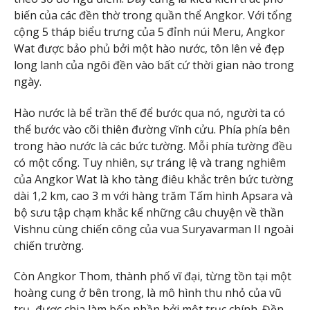
biến của các đền thờ trong quần thể Angkor. Với tổng
cộng 5 tháp biểu trưng của 5 đỉnh núi Meru, Angkor
Wat được bảo phủ bởi một hào nước, tôn lên vẻ đẹp
long lanh của ngôi đền vào bất cứ thời gian nào trong
ngày.
Hào nước là bể trần thế để bước qua nó, người ta có
thể bước vào cõi thiên đường vĩnh cửu. Phía phía bên
trong hào nước là các bức tường. Mỗi phía tường đều
có một cổng. Tuy nhiên, sự tráng lệ và trang nghiêm
của Angkor Wat là kho tàng điêu khắc trên bức tường
dài 1,2 km, cao 3 m với hàng trăm Tấm hình Apsara và
bộ sưu tập chạm khắc kể những câu chuyện về thần
Vishnu cùng chiến công của vua Suryavarman II ngoài
chiến trường.
Còn Angkor Thom, thành phố vĩ đại, từng tồn tại một
hoàng cung ở bên trong, là mô hình thu nhỏ của vũ
trụ, được chia làm bốn phần bởi một trục chính. Đền