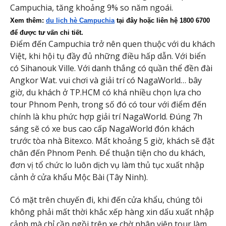
Campuchia, tăng khoảng 9% so năm ngoái.
Xem thêm: 
du lịch hè Campuchia
tại đây hoặc liên hệ 1800 6700 
để được tư vấn chi tiết.
Điểm đến Campuchia trở nên quen thuộc với du khách
Việt, khi hội tụ đầy đủ những điều hấp dẫn. Với biển
có Sihanouk Ville. Với danh thắng có quần thể đền đài
Angkor Wat. vui chơi và giải trí có NagaWorld… bây
giờ, du khách ở TP.HCM có khá nhiều chọn lựa cho
tour Phnom Penh, trong số đó có tour với điểm đến
chính là khu phức hợp giải trí NagaWorld. Đúng 7h
sáng sẽ có xe bus cao cấp NagaWorld đón khách
trước tòa nhà Bitexco. Mất khoảng 5 giờ, khách sẽ đặt
chân đến Phnom Penh. Để thuận tiện cho du khách,
đơn vị tổ chức lo luôn dịch vụ làm thủ tục xuất nhập
cảnh ở cửa khẩu Mộc Bài (Tây Ninh).
Có mặt trên chuyến đi, khi đến cửa khẩu, chúng tôi
không phải mất thời khắc xếp hàng xin dấu xuất nhập
cảnh mà chỉ cần ngồi trên xe chờ nhân viên tour làm