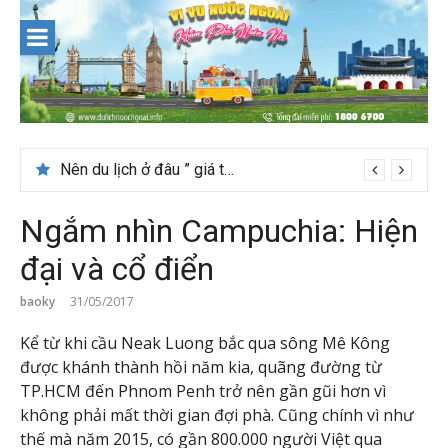
Skip
to
content
Nên du lịch ở đâu ” giá tốt” dịp lễ quốc khánh 2/9
Ngắm nhìn Campuchia: Hiện
đại và cổ điển
baoky
31/05/2017
Kể từ khi cầu Neak Luong bắc qua sông Mê Kông
được khánh thành hồi năm kia, quãng đường từ
TP.HCM đến Phnom Penh trở nên gần gũi hơn vì
không phải mất thời gian đợi phà. Cũng chính vì như
thế mà năm 2015, có gần 800.000 người Việt qua