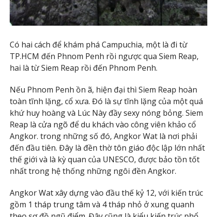
Có hai cách để khám phá Campuchia, một là đi từ
TP.HCM đến Phnom Penh rồi ngược qua Siem Reap,
hai là từ Siem Reap rồi đến Phnom Penh.
Nếu Phnom Penh ồn ã, hiện đại thì Siem Reap hoàn
toàn tĩnh lặng, cổ xưa. Đó là sự tĩnh lặng của một quá
khứ huy hoàng và Lúc Này đầy sexy nóng bỏng. Siem
Reap là cửa ngõ để du khách vào công viên khảo cổ
Angkor. trong những số đó, Angkor Wat là nơi phải
đến đầu tiên. Đây là đền thờ tôn giáo độc lập lớn nhất
thế giới và là kỳ quan của UNESCO, được bảo tồn tốt
nhất trong hệ thống những ngôi đền Angkor.
Angkor Wat xây dựng vào đầu thế kỷ 12, với kiến trúc
gồm 1 tháp trung tâm và 4 tháp nhỏ ở xung quanh
theo sơ đồ ngũ điểm. Đây cũng là kiểu kiến trúc phổ