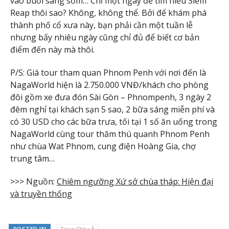
vào buổi sáng sớm… Chỉ một ngày để tìm hiểu Siem
Reap thôi sao? Không, không thể. Bởi để khám phá
thành phố cổ xưa này, bạn phải cần một tuần lễ
nhưng bấy nhiêu ngày cũng chỉ đủ để biết cơ bản
điểm đến này mà thôi.
P/S: Giá tour tham quan Phnom Penh với nơi đến là
NagaWorld hiện là 2.750.000 VNĐ/khách cho phòng
đôi gồm xe đưa đón Sài Gòn – Phnompenh, 3 ngày 2
đêm nghỉ tại khách sạn 5 sao, 2 bữa sáng miễn phí và
có 30 USD cho các bữa trưa, tối tại 1 số ăn uống trong
NagaWorld cùng tour thăm thú quanh Phnom Penh
như chùa Wat Phnom, cung điện Hoàng Gia, chợ
trung tâm…
>>> Nguồn:
Chiêm ngưỡng Xứ sở chùa tháp: Hiện đại
và truyền thống
POSTED IN
Tour Châu Á