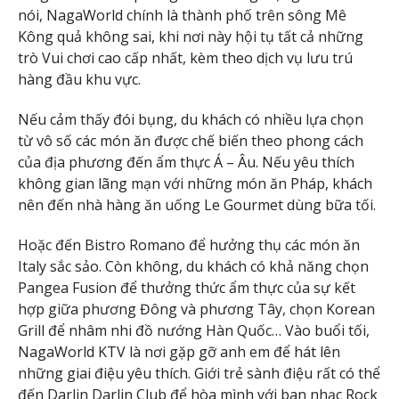
nói, NagaWorld chính là thành phố trên sông Mê
Kông quả không sai, khi nơi này hội tụ tất cả những
trò Vui chơi cao cấp nhất, kèm theo dịch vụ lưu trú
hàng đầu khu vực.
Nếu cảm thấy đói bụng, du khách có nhiều lựa chọn
từ vô số các món ăn được chế biến theo phong cách
của địa phương đến ẩm thực Á – Âu. Nếu yêu thích
không gian lãng mạn với những món ăn Pháp, khách
nên đến nhà hàng ăn uống Le Gourmet dùng bữa tối.
Hoặc đến Bistro Romano để hưởng thụ các món ăn
Italy sắc sảo. Còn không, du khách có khả năng chọn
Pangea Fusion để thưởng thức ẩm thực của sự kết
hợp giữa phương Đông và phương Tây, chọn Korean
Grill để nhâm nhi đồ nướng Hàn Quốc… Vào buổi tối,
NagaWorld KTV là nơi gặp gỡ anh em để hát lên
những giai điệu yêu thích. Giới trẻ sành điệu rất có thể
đến Darlin Darlin Club để hòa mình với ban nhạc Rock