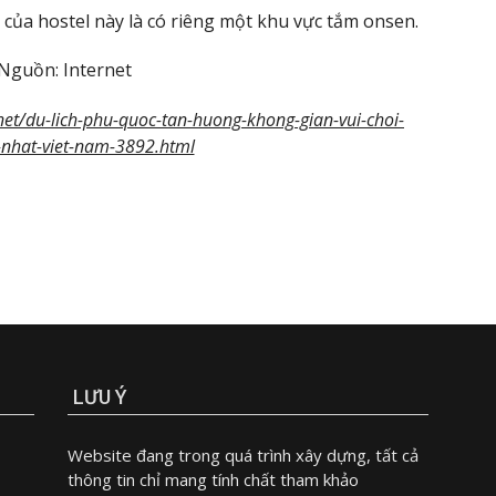
 của hostel này là có riêng một khu vực tắm onsen.
Nguồn: Internet
net/du-lich-phu-quoc-tan-huong-khong-gian-vui-choi-
-nhat-viet-nam-3892.html
LƯU Ý
Website đang trong quá trình xây dựng, tất cả
thông tin chỉ mang tính chất tham khảo