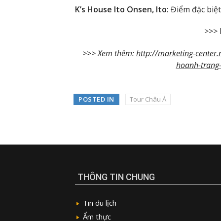
K’s House Ito Onsen, Ito:
Điểm đặc biệt
>>> 
>>> Xem thêm:
http://marketing-center.
hoanh-trang
POSTED IN
Tour Châu Á
THÔNG TIN CHUNG
Tin du lịch
Ẩm thực