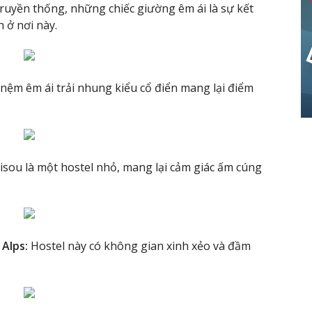
truyền thống, những chiếc giường êm ái là sự kết
 ở nơi này.
nệm êm ái trải nhung kiểu cổ điển mang lại điểm
sou là một hostel nhỏ, mang lại cảm giác ấm cúng
Alps:
Hostel này có không gian xinh xẻo và đầm