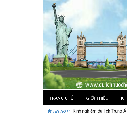
Skip
to
content
TRANG CHỦ
GIỚI THIỆU
KH
TIN HOT:
Kinh nghiệm du lịch Trung Á
Du lịch Maldives – Lần đầu 