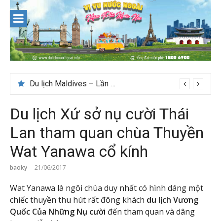
Skip
to
content
Du lịch Maldives – Lần đầu nên đi đâu, chơi gì?
Du lịch Xứ sở nụ cười Thái
Lan tham quan chùa Thuyền
Wat Yanawa cổ kính
baoky
21/06/2017
Wat Yanawa là ngôi chùa duy nhất có hình dáng một
chiếc thuyền thu hút rất đông khách
du lịch Vương
Quốc Của Những Nụ cười
đến tham quan và dâng