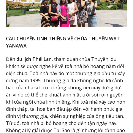
CÂU CHUYỆN LINH THIÊNG VỀ CHÙA THUYỀN WAT
YANAWA
Đến
du lịch Thái Lan
, tham quan chùa Thuyền, du
khách sẽ được nghe kể về toà nhà bỏ hoang nằm đối
diện chùa. Toà nhà này do một thương gia đầu tư xây
dựng năm 1995. Thương gia đã không nghe lời cảnh
báo của nhà sư trụ trì rằng không nên xây dựng dự
án vì nó có thể che khuất ánh mặt trời soi rọi nguyên
khí của ngôi chùa linh thiêng. Khi toà nhà xây cao hơn
đỉnh tháp, tai hoạ ban đầu ập đến với hạnh phúc gia
đình vị thương gia, khiến sự nghiệp của ông tiêu tán.
Từ đó, toà nhà bị bỏ hoang cho đến tận ngày nay.
Không ai lý giải được Tại Sao là gì nhưng lời cảnh báo