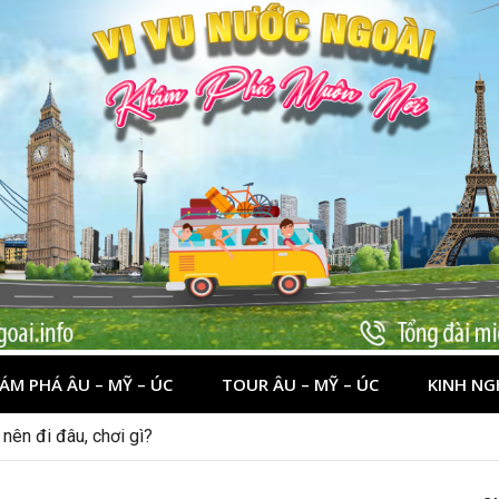
ÁM PHÁ ÂU – MỸ – ÚC
TOUR ÂU – MỸ – ÚC
KINH NG
nên đi đâu, chơi gì?