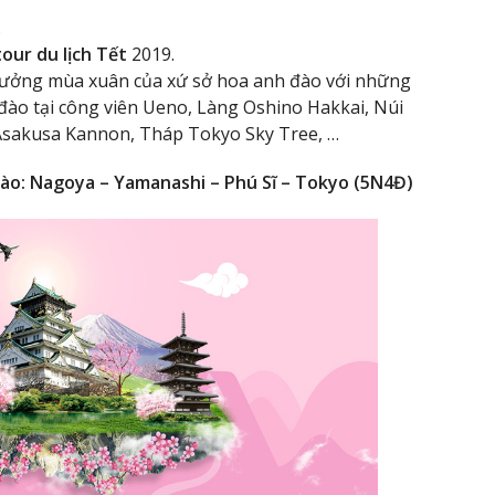
.
tour du lịch Tết
2019.
 hưởng mùa xuân của xứ sở hoa anh đào với những
đào tại công viên Ueno, Làng Oshino Hakkai, Núi
 Asakusa Kannon, Tháp Tokyo Sky Tree, …
ào: Nagoya – Yamanashi – Phú Sĩ – Tokyo (5N4Đ)