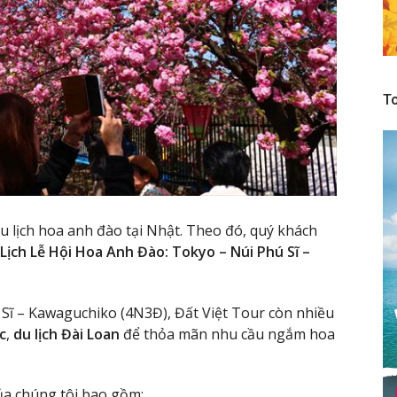
To
 lịch hoa anh đào tại Nhật. Theo đó, quý khách
Lịch Lễ Hội Hoa Anh Đào: Tokyo – Núi Phú Sĩ –
 Sĩ – Kawaguchiko (4N3Đ), Đất Việt Tour còn nhiều
c
,
du lịch Đài Loan
để thỏa mãn nhu cầu ngắm hoa
ủa chúng tôi bao gồm: