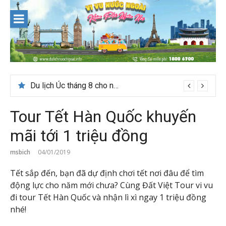
Skip
to
content
[Bật mí] Tháng 8 nên đi nước nào đẹp? Gợi ý 5+ tọa độ hot 2026
Du lịch Úc tháng 8 cho người mới nên đi đâu?
Tour Tết Hàn Quốc khuyến
mãi tới 1 triệu đồng
msbich
04/01/2019
Tết sắp đến, bạn đã dự định chơi tết nơi đâu để tìm
động lực cho năm mới chưa? Cùng Đất Việt Tour vi vu
đi tour Tết Hàn Quốc và nhận lì xì ngay 1 triệu đồng
nhé!