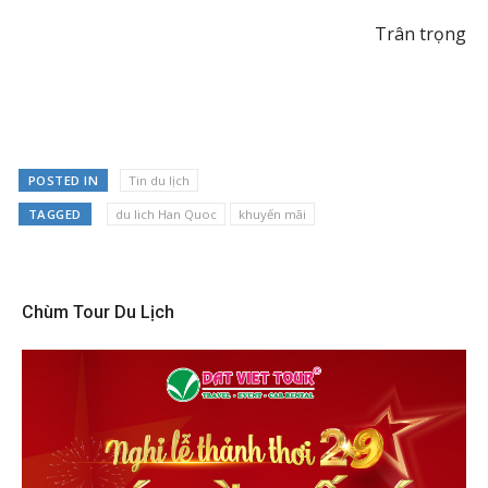
Trân trọng
POSTED IN
Tin du lịch
TAGGED
du lich Han Quoc
khuyến mãi
Chùm Tour Du Lịch