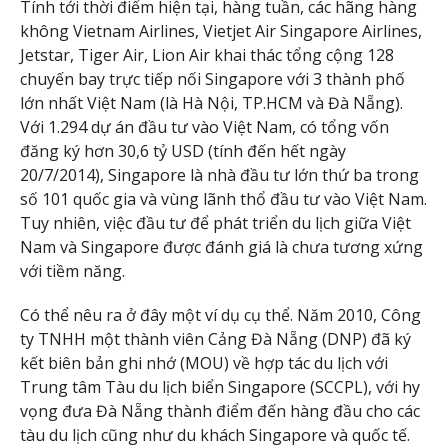
Tính tới thời điểm hiện tại, hàng tuần, các hãng hàng
không Vietnam Airlines, Vietjet Air Singapore Airlines,
Jetstar, Tiger Air, Lion Air khai thác tổng cộng 128
chuyến bay trực tiếp nối Singapore với 3 thành phố
lớn nhất Việt Nam (là Hà Nội, TP.HCM và Đà Nẵng).
Với 1.294 dự án đầu tư vào Việt Nam, có tổng vốn
đăng ký hơn 30,6 tỷ USD (tính đến hết ngày
20/7/2014), Singapore là nhà đầu tư lớn thứ ba trong
số 101 quốc gia và vùng lãnh thổ đầu tư vào Việt Nam.
Tuy nhiên, việc đầu tư để phát triển du lịch giữa Việt
Nam và Singapore được đánh giá là chưa tương xứng
với tiềm năng.
Có thể nêu ra ở đây một ví dụ cụ thể. Năm 2010, Công
ty TNHH một thành viên Cảng Đà Nẵng (DNP) đã ký
kết biên bản ghi nhớ (MOU) về hợp tác du lịch với
Trung tâm Tàu du lịch biển Singapore (SCCPL), với hy
vọng đưa Đà Nẵng thành điểm đến hàng đầu cho các
tàu du lịch cũng như du khách Singapore và quốc tế.