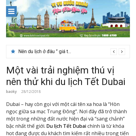
Skip
to
content
Nên du lịch ở đâu ” giá tốt” dịp lễ quốc khánh 2/9
Một vài trải nghiệm thú vị
nên thử khi du lịch Tết Dubai
baoky
28/12/2018
Dubai – hay còn gọi với một cái tên xa hoa là “Hòn
ngọc giữa sa mạc Trung Đông”. Nơi đây đã trở thành
một trong những đất nước hiện đại và “sang chảnh”
bậc nhất thế giới.
Du lịch Tết Dubai
chính là từ khóa
hot đang được du khách tìm kiếm rất nhiều trong tiến