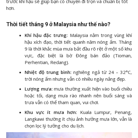
trước khí hậu sẽ giúp bạn có chuyến đi trọn và chuẩn bị tốt
hơn.
Thời tiết tháng 9 ở Malaysia như thế nào?
Khí hậu đặc trưng:
Malaysia nằm trong vùng khí
hậu xích đạo, thời tiết quanh năm nóng ẩm. Tháng
9 là thời khắc mùa mưa bắt đầu rõ rệt ở một số khu
vực, đặc biệt là bờ Đông bán đảo (Tioman,
Perhentian, Redang).
Nhiệt độ trung bình:
nghiêng ngả từ 24 – 32°C,
trời nóng ẩm nhưng vẫn có nhiều ngày nắng đẹp.
Lượng mưa:
mưa thường xuất hiện vào buổi chiều
hoặc tối, dạng mưa rào nhanh nên buổi sáng và
trưa vẫn có thể tham quan, vui chơi.
Khu vực ít mưa hơn:
Kuala Lumpur, Penang,
Langkawi thường ít chịu ảnh hưởng mưa lớn, vẫn là
chọn lọc lý tưởng cho du lịch.