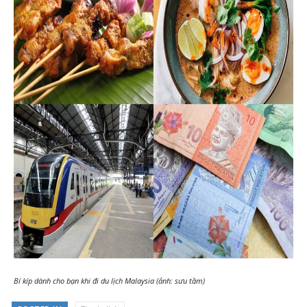
Bí kíp dành cho bạn khi đi du lịch Malaysia (ảnh: sưu tầm)