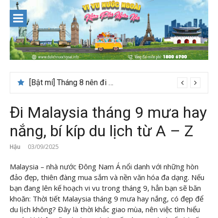
Skip
to
content
[Bật mí] Tháng 8 nên đi nước nào đẹp? Gợi ý 5+ tọa độ hot 2026
Đi Malaysia tháng 9 mưa hay
nắng, bí kíp du lịch từ A – Z
Hậu
03/09/2025
Malaysia – nhà nước Đông Nam Á nổi danh với những hòn
đảo đẹp, thiên đàng mua sắm và nền văn hóa đa dạng. Nếu
bạn đang lên kế hoạch vi vu trong tháng 9, hẳn bạn sẽ băn
khoăn: Thời tiết Malaysia tháng 9 mưa hay nắng, có đẹp để
du lịch không? Đây là thời khắc giao mùa, nên việc tìm hiểu