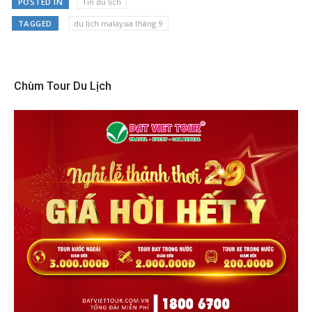
POSTED IN
Tin du lịch
TAGGED
du lịch malaysia tháng 9
Chùm Tour Du Lịch