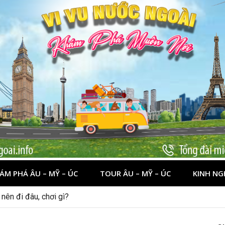
ÁM PHÁ ÂU – MỸ – ÚC
TOUR ÂU – MỸ – ÚC
KINH NG
nên đi đâu, chơi gì?
 dịp lễ quốc khánh 2/9