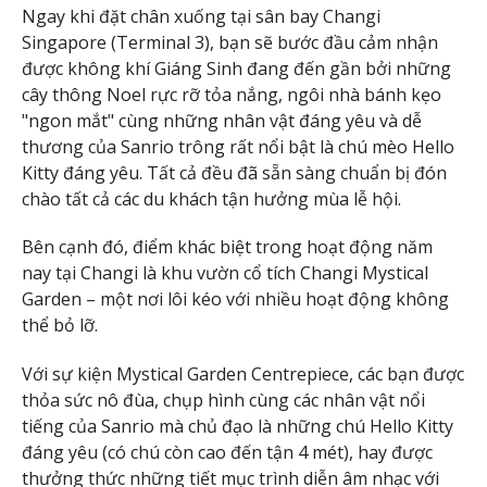
Ngay khi đặt chân xuống tại sân bay Changi
Singapore (Terminal 3), bạn sẽ bước đầu cảm nhận
được không khí Giáng Sinh đang đến gần bởi những
cây thông Noel rực rỡ tỏa nắng, ngôi nhà bánh kẹo
"ngon mắt" cùng những nhân vật đáng yêu và dễ
thương của Sanrio trông rất nổi bật là chú mèo Hello
Kitty đáng yêu. Tất cả đều đã sẵn sàng chuẩn bị đón
chào tất cả các du khách tận hưởng mùa lễ hội.
Bên cạnh đó, điểm khác biệt trong hoạt động năm
nay tại Changi là khu vườn cổ tích Changi Mystical
Garden – một nơi lôi kéo với nhiều hoạt động không
thể bỏ lỡ.
Với sự kiện Mystical Garden Centrepiece, các bạn được
thỏa sức nô đùa, chụp hình cùng các nhân vật nổi
tiếng của Sanrio mà chủ đạo là những chú Hello Kitty
đáng yêu (có chú còn cao đến tận 4 mét), hay được
thưởng thức những tiết mục trình diễn âm nhạc với