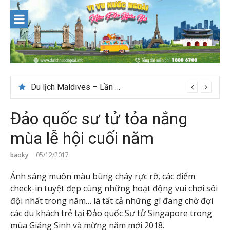
Skip
to
content
Du lịch Maldives – Lần đầu nên đi đâu, chơi gì?
Đảo quốc sư tử tỏa nắng
mùa lễ hội cuối năm
baoky
05/12/2017
Ánh sáng muôn màu bùng cháy rực rỡ, các điểm
check-in tuyệt đẹp cùng những hoạt động vui chơi sôi
đội nhất trong năm… là tất cả những gì đang chờ đợi
các du khách trẻ tại Đảo quốc Sư tử Singapore trong
mùa Giáng Sinh và mừng năm mới 2018.