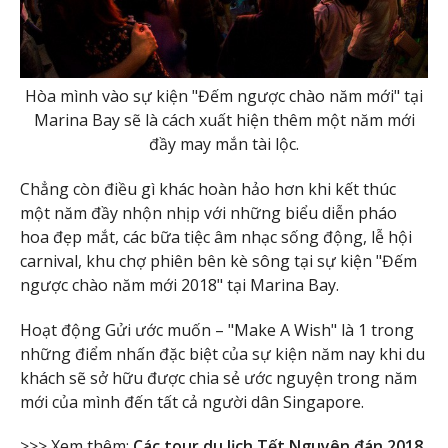
Hòa mình vào sự kiện "Đếm ngược chào năm mới" tại
Marina Bay sẽ là cách xuất hiện thêm một năm mới
đầy may mắn tài lộc.
Chẳng còn điều gì khác hoàn hảo hơn khi kết thúc
một năm đầy nhộn nhịp với những biểu diễn pháo
hoa đẹp mắt, các bữa tiệc âm nhạc sống động, lễ hội
carnival, khu chợ phiên bên kè sông tại sự kiện "Đếm
ngược chào năm mới 2018" tại Marina Bay.
Hoạt động Gửi ước muốn – "Make A Wish" là 1 trong
những điểm nhấn đặc biệt của sự kiện năm nay khi du
khách sẽ sở hữu được chia sẻ ước nguyện trong năm
mới của mình đến tất cả người dân Singapore.
>>> Xem thêm:
Các tour du lịch Tết Nguyên đán 2018