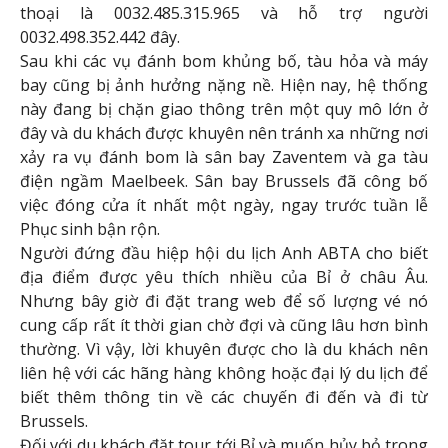
thoại là 0032.485.315.965 và hỗ trợ người
0032.498.352.442 đây.
Sau khi các vụ đánh bom khủng bố, tàu hỏa và máy
bay cũng bị ảnh hưởng nặng nề. Hiện nay, hệ thống
này đang bị chặn giao thông trên một quy mô lớn ở
đây và du khách được khuyên nên tránh xa những nơi
xảy ra vụ đánh bom là sân bay Zaventem và ga tàu
điện ngầm Maelbeek. Sân bay Brussels đã công bố
việc đóng cửa ít nhất một ngày, ngay trước tuần lễ
Phục sinh bận rộn.
Người đứng đầu hiệp hội du lịch Anh ABTA cho biết
địa điểm được yêu thích nhiều của Bỉ ở châu Âu.
Nhưng bây giờ đi đặt trang web để số lượng vé nó
cung cấp rất ít thời gian chờ đợi và cũng lâu hơn bình
thường. Vì vậy, lời khuyên được cho là du khách nên
liên hệ với các hãng hàng không hoặc đại lý du lịch để
biết thêm thông tin về các chuyến đi đến và đi từ
Brussels.
Đối với du khách đặt tour tới Bỉ và muốn hủy bỏ trong