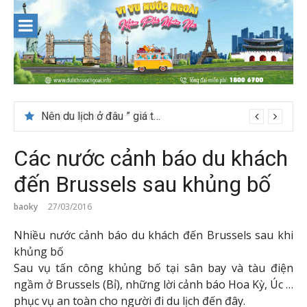
Skip
to
content
Nên du lịch ở đâu ” giá tốt” dịp lễ quốc khánh 2/9
Các nước cảnh báo du khách
đến Brussels sau khủng bố
baoky
27/03/2016
Nhiều nước cảnh báo du khách đến Brussels sau khi
khủng bố
Sau vụ tấn công khủng bố tại sân bay và tàu điện
ngầm ở Brussels (Bỉ), những lời cảnh báo Hoa Kỳ, Úc …
phục vụ an toàn cho người đi du lịch đến đây.