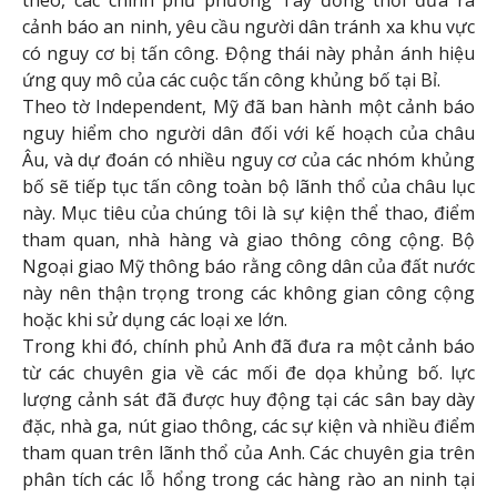
theo, các chính phủ phương Tây đồng thời đưa ra
cảnh báo an ninh, yêu cầu người dân tránh xa khu vực
có nguy cơ bị tấn công. Động thái này phản ánh hiệu
ứng quy mô của các cuộc tấn công khủng bố tại Bỉ.
Theo tờ Independent, Mỹ đã ban hành một cảnh báo
nguy hiểm cho người dân đối với kế hoạch của châu
Âu, và dự đoán có nhiều nguy cơ của các nhóm khủng
bố sẽ tiếp tục tấn công toàn bộ lãnh thổ của châu lục
này. Mục tiêu của chúng tôi là sự kiện thể thao, điểm
tham quan, nhà hàng và giao thông công cộng. Bộ
Ngoại giao Mỹ thông báo rằng công dân của đất nước
này nên thận trọng trong các không gian công cộng
hoặc khi sử dụng các loại xe lớn.
Trong khi đó, chính phủ Anh đã đưa ra một cảnh báo
từ các chuyên gia về các mối đe dọa khủng bố. lực
lượng cảnh sát đã được huy động tại các sân bay dày
đặc, nhà ga, nút giao thông, các sự kiện và nhiều điểm
tham quan trên lãnh thổ của Anh. Các chuyên gia trên
phân tích các lỗ hổng trong các hàng rào an ninh tại