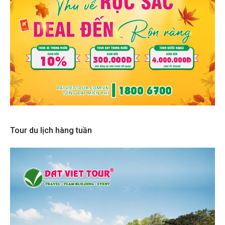
Tour du lịch hàng tuần