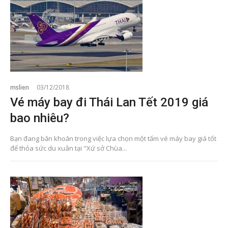
mslien
03/12/2018
Vé máy bay đi Thái Lan Tết 2019 giá
bao nhiêu?
Bạn đang băn khoăn trong việc lựa chọn một tấm vé máy bay giá tốt
để thỏa sức du xuân tại "Xứ sở Chùa...