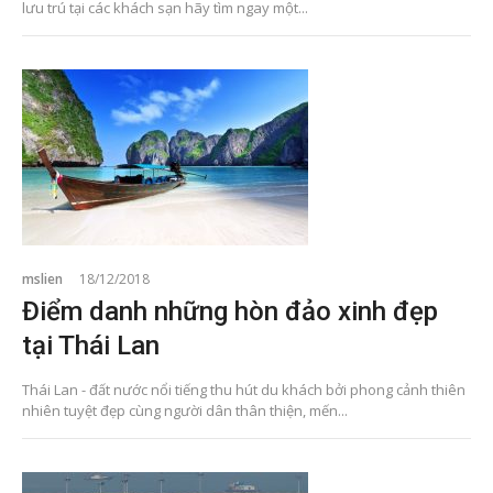
lưu trú tại các khách sạn hãy tìm ngay một...
mslien
18/12/2018
Điểm danh những hòn đảo xinh đẹp
tại Thái Lan
Thái Lan - đất nước nổi tiếng thu hút du khách bởi phong cảnh thiên
nhiên tuyệt đẹp cùng người dân thân thiện, mến...