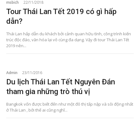
msbich
22/11/2018
Tour Thái Lan Tết 2019 có gì hấp
dẫn?
Thái Lan hấp dẫn du khách bởi cảnh quan hữu tình, công trình kiến
trúc độc đáo, văn hóa lại vô cùng đa dạng. Vậy đi tour Thái Lan Tết
2019 nên...
Admin
23/11/2016
Du lịch Thái Lan Tết Nguyên Đán
tham gia những trò thú vị
Bangkok vốn được biết đến như một đô thị tấp nập và sôi động nhất
ở Thái Lan , bởi thế ai cũng nghĩ...