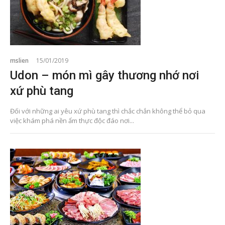
mslien
15/01/2019
Udon – món mì gây thương nhớ nơi
xứ phù tang
Đối với những ai yêu xứ phù tang thì chắc chắn không thể bỏ qua
việc khám phá nền ẩm thực độc đáo nơi...