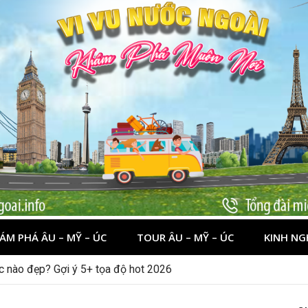
ÁM PHÁ ÂU – MỸ – ÚC
TOUR ÂU – MỸ – ÚC
KINH NG
ớc nào đẹp? Gợi ý 5+ tọa độ hot 2026