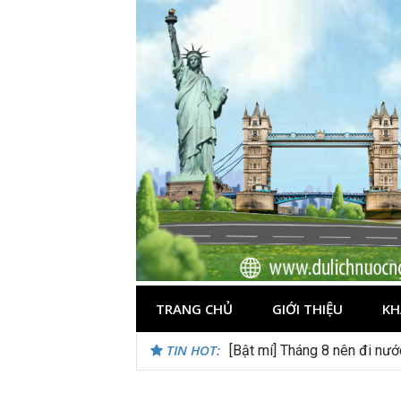
Skip
to
content
TRANG CHỦ
GIỚI THIỆU
KH
TIN HOT:
[Bật mí] Tháng 8 nên đi nư