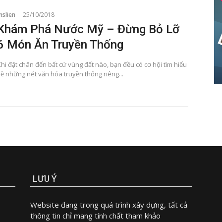
mslien
25/10/2018
Khám Phá Nước Mỹ – Đừng Bỏ Lỡ
6 Món Ăn Truyền Thống
hi đặt chân đến bất cứ vùng đất nào, bạn đều có cơ hội tìm hiểu
về những nét văn hóa truyền thống riêng...
LƯU Ý
Website đang trong quá trình xây dựng, tất cả
thông tin chỉ mang tính chất tham khảo