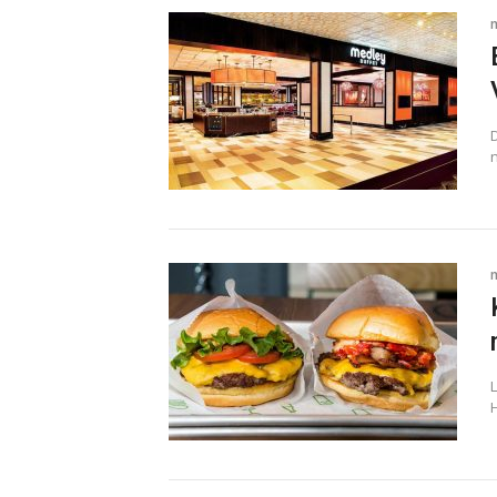
D
n
H