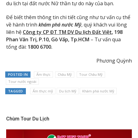
du lịch tại đất nước Nữ thần tự do này của bạn.
Để biết thêm thông tin chi tiết cũng như tư vấn cụ thể
về hành trình
khám phá nước Mỹ
, quý khách vui lòng
liên hệ
Công ty CP ĐT TM DV Du lịch Đất Việt
, 198
Phan Văn Trị, P.10, Gò Vấp, Tp.HCM
– Tư vấn qua
tổng đài:
1800 6700.
Phương Quỳnh
POSTED IN
Ẩm thực
Châu Mỹ
Tour Châu Mỹ
Tour nước ngoài
TAGGED
Ẩm thực mỹ
Du lịch Mỹ
Khám phá nước Mỹ
Chùm Tour Du Lịch